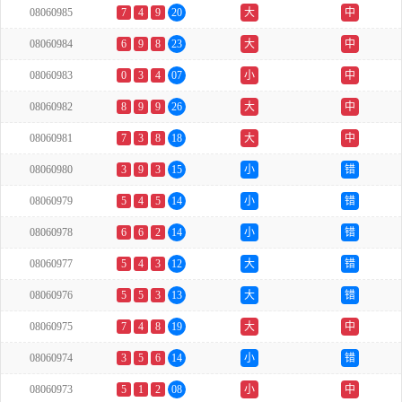
08060985
7
4
9
20
大
中
08060984
6
9
8
23
大
中
08060983
0
3
4
07
小
中
08060982
8
9
9
26
大
中
08060981
7
3
8
18
大
中
08060980
3
9
3
15
小
错
08060979
5
4
5
14
小
错
08060978
6
6
2
14
小
错
08060977
5
4
3
12
大
错
08060976
5
5
3
13
大
错
08060975
7
4
8
19
大
中
08060974
3
5
6
14
小
错
08060973
5
1
2
08
小
中