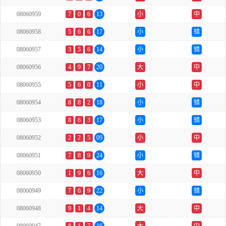
08060959
7
0
6
13
小
中
08060958
5
6
6
17
小
错
08060957
3
5
6
14
小
错
08060956
4
9
7
20
大
中
08060955
5
6
0
11
小
中
08060954
8
8
2
18
小
错
08060953
8
6
3
17
小
错
08060952
2
2
5
09
小
中
08060951
7
8
9
24
小
错
08060950
1
9
6
16
大
中
08060949
7
6
9
22
小
错
08060948
9
1
4
14
大
中