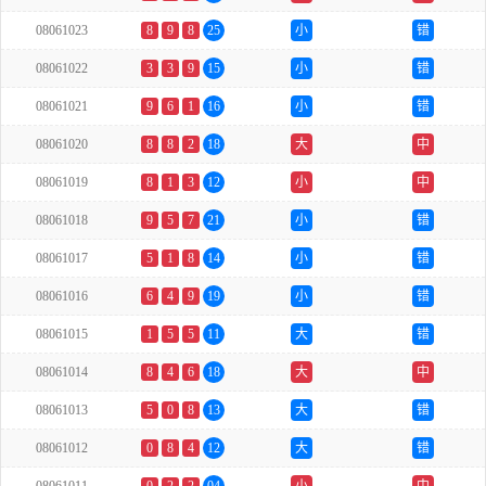
08061023
8
9
8
25
小
错
08061022
3
3
9
15
小
错
08061021
9
6
1
16
小
错
08061020
8
8
2
18
大
中
08061019
8
1
3
12
小
中
08061018
9
5
7
21
小
错
08061017
5
1
8
14
小
错
08061016
6
4
9
19
小
错
08061015
1
5
5
11
大
错
08061014
8
4
6
18
大
中
08061013
5
0
8
13
大
错
08061012
0
8
4
12
大
错