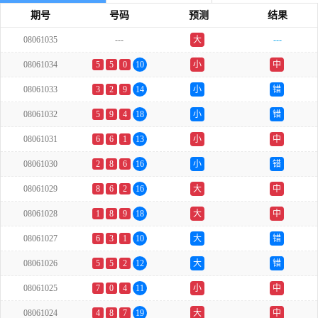
期号
号码
预测
结果
08061035
---
大
---
双
08061034
5
5
0
10
小
中
08061033
3
2
9
14
小
错
08061032
5
9
4
18
小
错
08061031
6
6
1
13
小
中
08061030
2
8
6
16
小
错
08061029
8
6
2
16
大
中
08061028
1
8
9
18
大
中
08061027
6
3
1
10
大
错
08061026
5
5
2
12
大
错
08061025
7
0
4
11
小
中
08061024
4
8
7
19
大
中