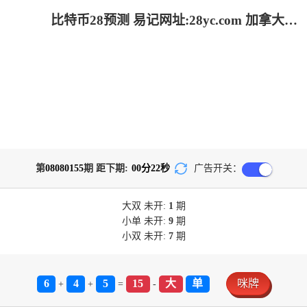
比特币28预测 易记网址:28yc.com 加拿大28-加拿大2.8预测|加拿大pc28在线预测官网_极致火热优质的免费预测
第
08080155
期 距下期:
00
分
22
秒
广告开关：
大双
未开:
1
期
小单
未开:
9
期
小双
未开:
7
期
6
4
5
15
大
单
咪牌
+
+
=
-