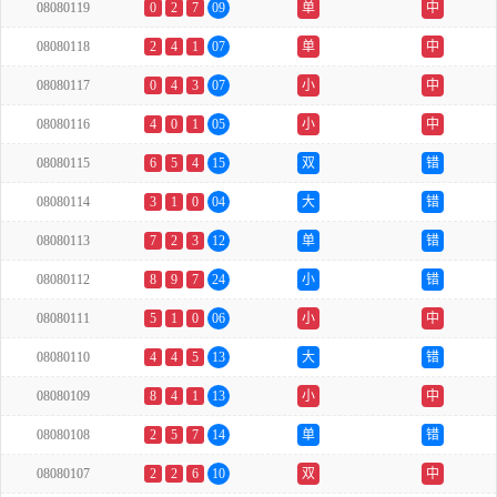
08080119
0
2
7
09
单
中
08080118
2
4
1
07
单
中
08080117
0
4
3
07
小
中
08080116
4
0
1
05
小
中
08080115
6
5
4
15
双
错
08080114
3
1
0
04
大
错
08080113
7
2
3
12
单
错
08080112
8
9
7
24
小
错
08080111
5
1
0
06
小
中
08080110
4
4
5
13
大
错
08080109
8
4
1
13
小
中
08080108
2
5
7
14
单
错
08080107
2
2
6
10
双
中