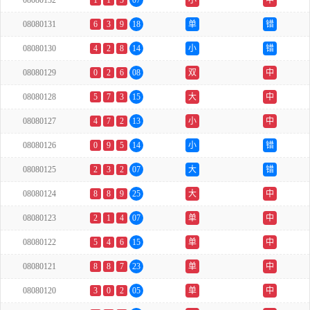
08080132
1
1
5
07
小
中
08080131
6
3
9
18
单
错
08080130
4
2
8
14
小
错
08080129
0
2
6
08
双
中
08080128
5
7
3
15
大
中
08080127
4
7
2
13
小
中
08080126
0
9
5
14
小
错
08080125
2
3
2
07
大
错
08080124
8
8
9
25
大
中
08080123
2
1
4
07
单
中
08080122
5
4
6
15
单
中
08080121
8
8
7
23
单
中
08080120
3
0
2
05
单
中