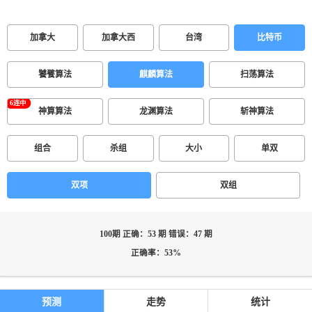
加拿大
加拿大西
台湾
比特币
饕餮算法
麒麟算法
扫荡算法
神算算法
龙渊算法
斩神算法
组合
杀组
大小
单双
双项
双组
100期 正确：53 期 错误：47 期
正确率：53%
预测
走势
统计