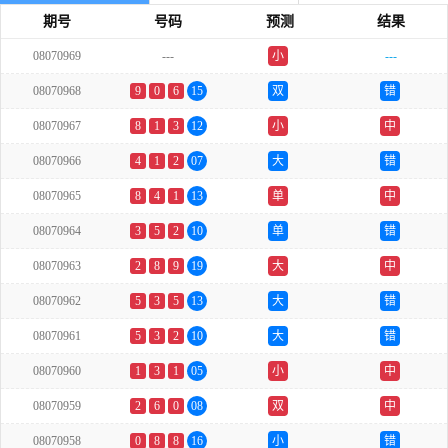
期号
号码
预测
结果
08070969
---
小
---
08070968
9
0
6
15
双
错
08070967
8
1
3
12
小
中
08070966
4
1
2
07
大
错
08070965
8
4
1
13
单
中
08070964
3
5
2
10
单
错
08070963
2
8
9
19
大
中
08070962
5
3
5
13
大
错
08070961
5
3
2
10
大
错
08070960
1
3
1
05
小
中
08070959
2
6
0
08
双
中
08070958
0
8
8
16
小
错