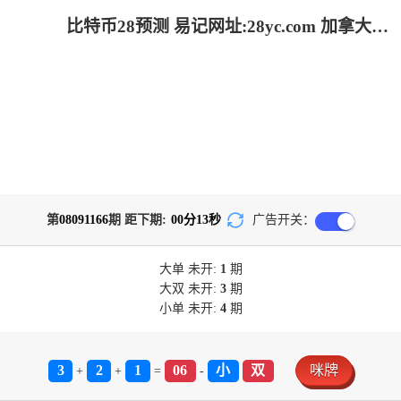
比特币28预测 易记网址:28yc.com 加拿大28-加拿大2.8预测|加拿大pc28在线预测官网_极致火热优质的免费预测
第
08091166
期 距下期:
00
分
13
秒
广告开关：
大单
未开:
1
期
大双
未开:
3
期
小单
未开:
4
期
3
2
1
06
小
双
咪牌
+
+
=
-