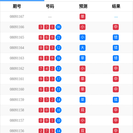
期号
号码
预测
结果
08091167
---
单
---
08091166
3
2
1
06
小
中
08091165
6
6
9
21
小
错
08091164
0
9
3
12
大
错
08091163
6
1
9
16
单
错
08091162
7
4
2
13
小
中
08091161
9
5
3
17
单
中
08091160
6
1
4
11
单
中
08091159
7
5
2
14
单
错
08091158
3
0
7
10
双
中
08091157
0
9
1
10
小
中
08091156
2
7
5
14
双
中