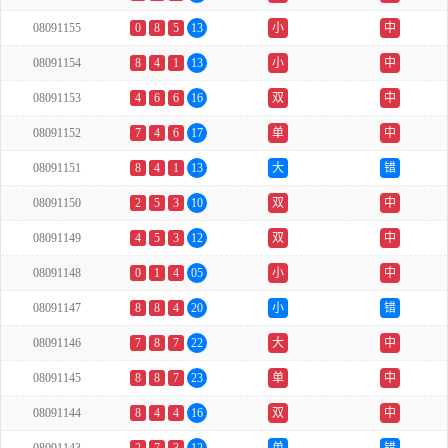
08091155
0
8
5
13
小
中
08091154
8
4
1
13
小
中
08091153
4
6
6
16
双
中
08091152
7
4
6
17
单
中
08091151
8
4
1
13
大
错
08091150
2
5
3
10
双
中
08091149
4
5
3
12
双
中
08091148
0
1
4
05
小
中
08091147
8
8
4
20
小
错
08091146
7
8
7
22
大
中
08091145
8
8
7
23
单
中
08091144
8
4
4
16
双
中