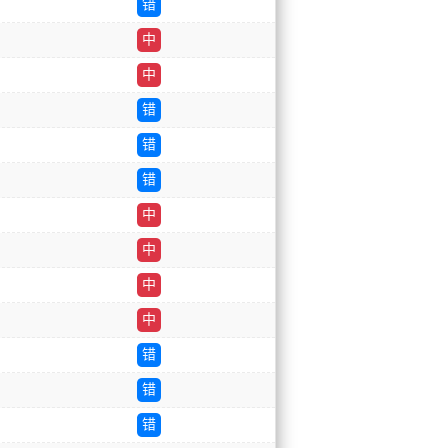
错
中
中
错
错
错
中
中
中
中
错
错
错