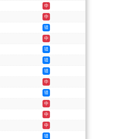
中
中
错
中
错
错
错
中
错
中
中
中
错