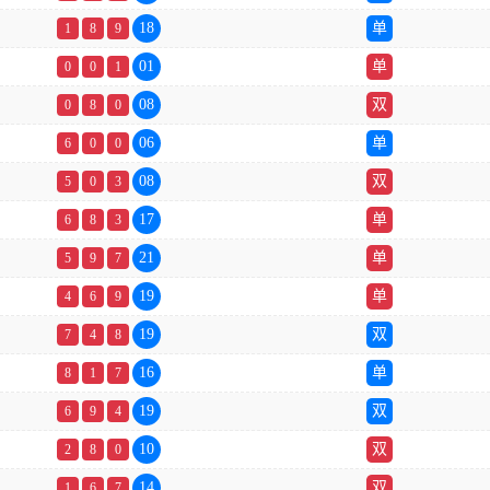
18
单
1
8
9
01
单
0
0
1
08
双
0
8
0
06
单
6
0
0
08
双
5
0
3
17
单
6
8
3
21
单
5
9
7
19
单
4
6
9
19
双
7
4
8
16
单
8
1
7
19
双
6
9
4
10
双
2
8
0
14
双
1
6
7