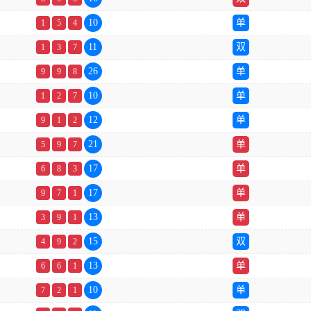
10
单
1
5
4
11
双
1
3
7
26
单
9
9
8
10
单
1
2
7
12
单
9
1
2
21
单
5
9
7
17
单
6
8
3
17
单
9
7
1
13
单
3
9
1
15
双
4
9
2
13
单
6
6
1
10
单
7
2
1