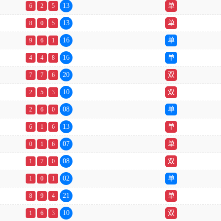
13
单
6
2
5
13
单
8
0
5
16
单
9
6
1
16
单
4
4
8
20
双
7
7
6
10
双
2
5
3
08
单
2
6
0
13
单
6
1
6
07
单
0
1
6
08
双
1
7
0
02
单
1
0
1
21
单
8
9
4
10
双
1
6
3