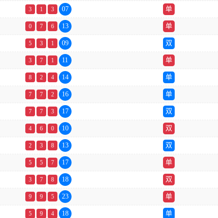
07
单
3
1
3
13
单
0
7
6
09
双
5
3
1
11
单
3
7
1
14
单
8
2
4
16
单
7
7
2
17
双
7
7
3
10
双
4
6
0
13
双
2
3
8
17
单
5
5
7
18
双
3
7
8
23
单
9
9
5
18
单
5
9
4