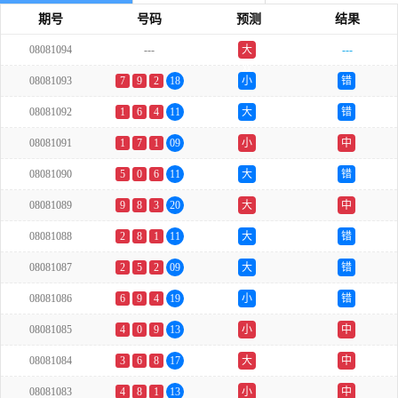
期号
号码
预测
结果
08081094
---
大
---
双
08081093
7
9
2
18
小
错
08081092
1
6
4
11
大
错
08081091
1
7
1
09
小
中
08081090
5
0
6
11
大
错
08081089
9
8
3
20
大
中
08081088
2
8
1
11
大
错
08081087
2
5
2
09
大
错
08081086
6
9
4
19
小
错
08081085
4
0
9
13
小
中
08081084
3
6
8
17
大
中
08081083
4
8
1
13
小
中