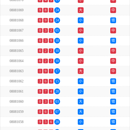
08081070
0
4
9
13
小
中
08081069
9
8
7
24
大
中
08081068
6
9
9
24
小
错
08081067
0
3
2
05
小
中
08081066
6
3
9
18
小
错
08081065
6
2
2
10
小
中
08081064
6
2
2
10
小
中
08081063
1
9
7
17
大
中
08081062
3
6
6
15
小
错
08081061
9
7
4
20
小
错
08081060
0
3
0
03
大
错
08081059
0
6
1
07
大
错
08081058
9
5
6
20
小
错