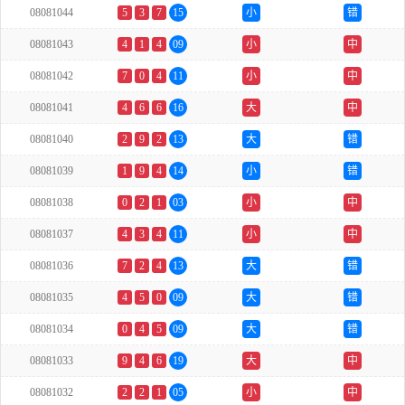
08081044
5
3
7
15
小
错
08081043
4
1
4
09
小
中
08081042
7
0
4
11
小
中
08081041
4
6
6
16
大
中
08081040
2
9
2
13
大
错
08081039
1
9
4
14
小
错
08081038
0
2
1
03
小
中
08081037
4
3
4
11
小
中
08081036
7
2
4
13
大
错
08081035
4
5
0
09
大
错
08081034
0
4
5
09
大
错
08081033
9
4
6
19
大
中
08081032
2
2
1
05
小
中