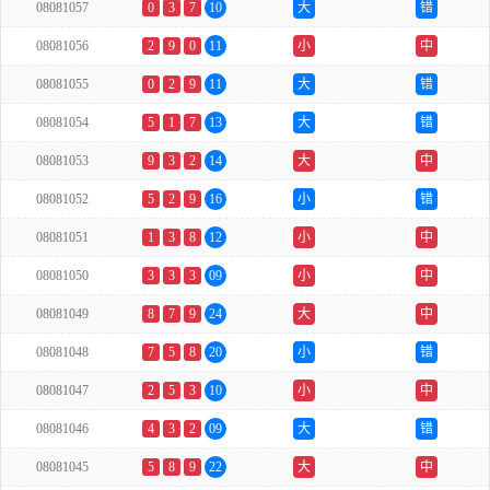
08081057
0
3
7
10
大
错
08081056
2
9
0
11
小
中
08081055
0
2
9
11
大
错
08081054
5
1
7
13
大
错
08081053
9
3
2
14
大
中
08081052
5
2
9
16
小
错
08081051
1
3
8
12
小
中
08081050
3
3
3
09
小
中
08081049
8
7
9
24
大
中
08081048
7
5
8
20
小
错
08081047
2
5
3
10
小
中
08081046
4
3
2
09
大
错
08081045
5
8
9
22
大
中