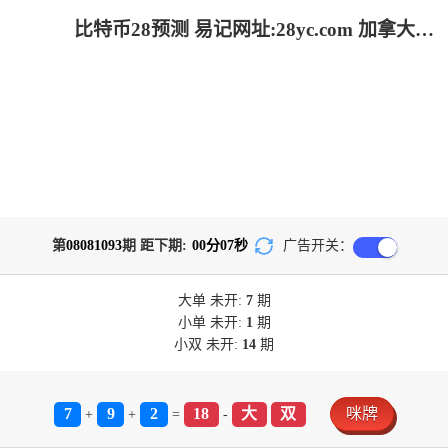
比特币28预测 易记网址:28yc.com 加拿大28-加拿大2.8预测|加拿大pc28在线预测官网_极致火热优质的免费预测
第
08081093
期 距下期:
00
分
07
秒
广告开关：
大单
未开:
7
期
小单
未开:
1
期
小双
未开:
14
期
7
9
2
18
大
双
咪牌
+
+
=
-