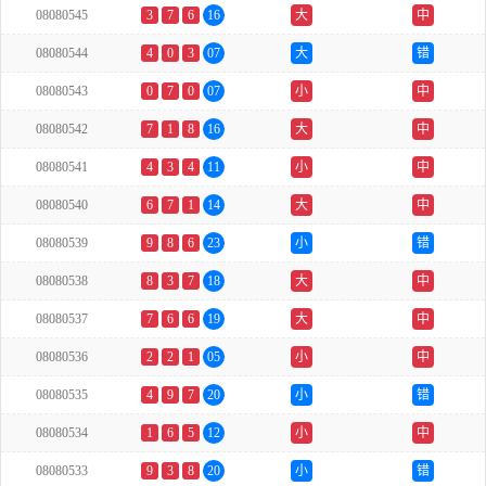
08080545
3
7
6
16
大
中
08080544
4
0
3
07
大
错
08080543
0
7
0
07
小
中
08080542
7
1
8
16
大
中
08080541
4
3
4
11
小
中
08080540
6
7
1
14
大
中
08080539
9
8
6
23
小
错
08080538
8
3
7
18
大
中
08080537
7
6
6
19
大
中
08080536
2
2
1
05
小
中
08080535
4
9
7
20
小
错
08080534
1
6
5
12
小
中
08080533
9
3
8
20
小
错