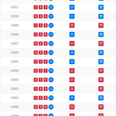
62011
7
8
3
18
小
错
62010
8
9
6
23
小
错
62009
7
5
9
21
大
中
62008
7
0
6
13
大
错
62007
6
0
4
10
小
中
62006
4
8
1
13
大
错
62005
1
5
4
10
大
错
62004
0
3
7
10
小
中
62003
4
1
0
05
小
中
62002
3
8
3
14
大
中
62001
1
1
9
11
大
错
62000
8
4
8
20
大
中