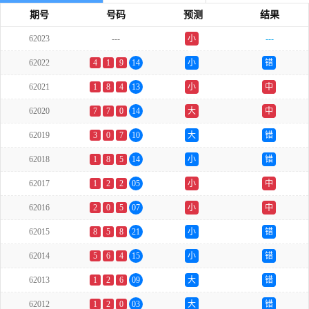
期号
号码
预测
结果
62023
---
小
---
单
62022
4
1
9
14
小
错
62021
1
8
4
13
小
中
62020
7
7
0
14
大
中
62019
3
0
7
10
大
错
62018
1
8
5
14
小
错
62017
1
2
2
05
小
中
62016
2
0
5
07
小
中
62015
8
5
8
21
小
错
62014
5
6
4
15
小
错
62013
1
2
6
09
大
错
62012
1
2
0
03
大
错