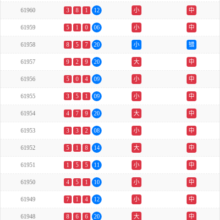
61960
3
8
1
12
小
中
61959
5
1
0
06
小
中
61958
8
5
7
20
小
错
61957
9
2
9
20
大
中
61956
5
0
4
09
小
中
61955
3
5
1
09
小
中
61954
4
7
9
20
大
中
61953
3
3
2
08
小
中
61952
5
1
8
14
大
中
61951
1
5
5
11
小
中
61950
4
5
1
10
小
中
61949
7
1
4
12
小
中
61948
8
6
6
20
大
中