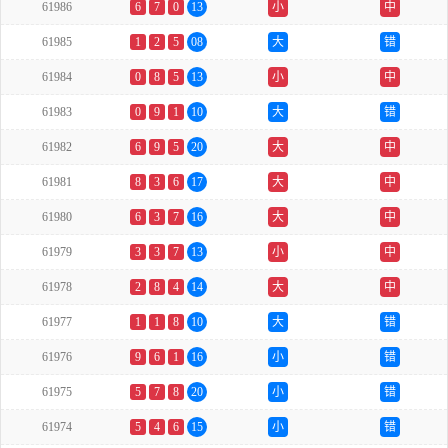
61986
6
7
0
13
小
中
61985
1
2
5
08
大
错
61984
0
8
5
13
小
中
61983
0
9
1
10
大
错
61982
6
9
5
20
大
中
61981
8
3
6
17
大
中
61980
6
3
7
16
大
中
61979
3
3
7
13
小
中
61978
2
8
4
14
大
中
61977
1
1
8
10
大
错
61976
9
6
1
16
小
错
61975
5
7
8
20
小
错
61974
5
4
6
15
小
错