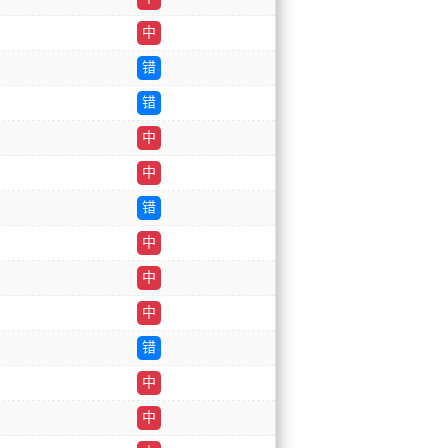
中
错
错
中
中
错
中
中
中
错
中
中