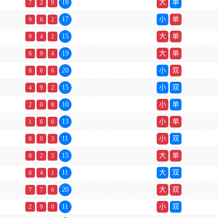
18
大
单
7
2
9
17
小
单
9
6
2
15
大
单
9
4
2
19
大
单
6
9
4
20
小
双
8
6
6
15
小
双
4
9
2
10
小
单
2
0
8
13
小
单
1
6
6
11
小
双
8
0
3
15
大
单
8
2
5
11
大
双
6
4
1
20
大
双
7
7
6
11
小
双
2
9
0