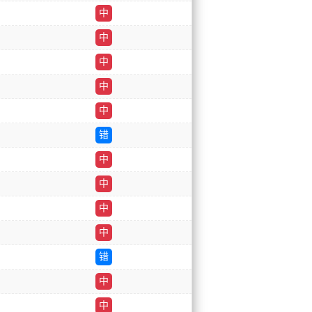
中
中
中
中
中
错
中
中
中
中
错
中
中