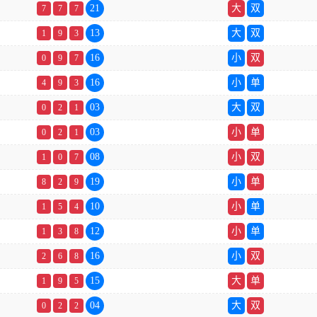
21
大
双
7
7
7
13
大
双
1
9
3
16
小
双
0
9
7
16
小
单
4
9
3
03
大
双
0
2
1
03
小
单
0
2
1
08
小
双
1
0
7
19
小
单
8
2
9
10
小
单
1
5
4
12
小
单
1
3
8
16
小
双
2
6
8
15
大
单
1
9
5
04
大
双
0
2
2