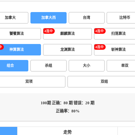
加拿大
加拿大西
台湾
比特币
饕餮算法
麒麟算法
扫荡算法
神算算法
龙渊算法
斩神算法
组合
杀组
大小
单双
双项
双组
100期 正确：80 期 错误：20 期
正确率：80%
走势