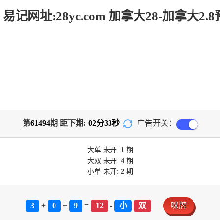
第
61494
期 距下期:
02
分
33
秒
广告开关：
大单
未开:
1
期
大双
未开:
4
期
小单
未开:
2
期
3
+
0
+
9
=
12
-
小
双
咪牌