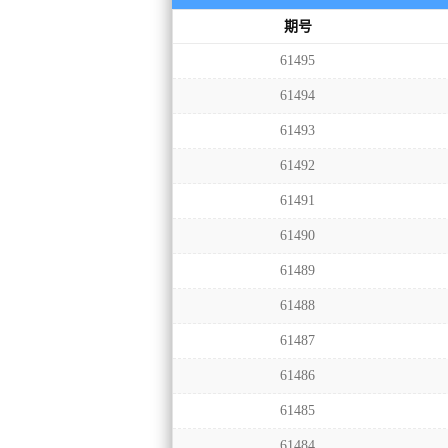
期号
61495
61494
61493
61492
61491
61490
61489
61488
61487
61486
61485
61484