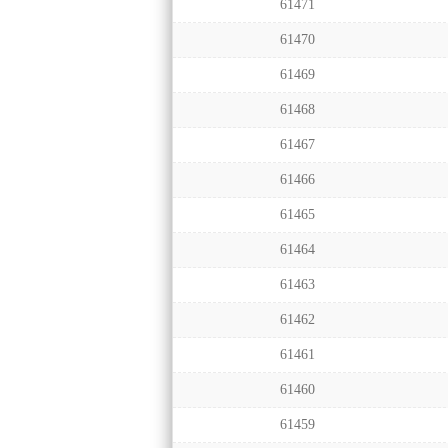
61471
61470
61469
61468
61467
61466
61465
61464
61463
61462
61461
61460
61459