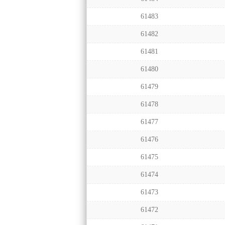
61483
61482
61481
61480
61479
61478
61477
61476
61475
61474
61473
61472