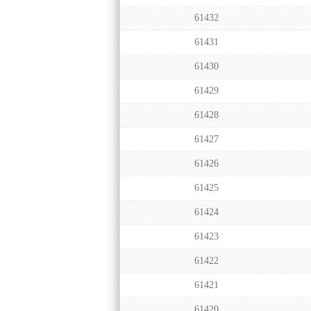
61432
61431
61430
61429
61428
61427
61426
61425
61424
61423
61422
61421
61420