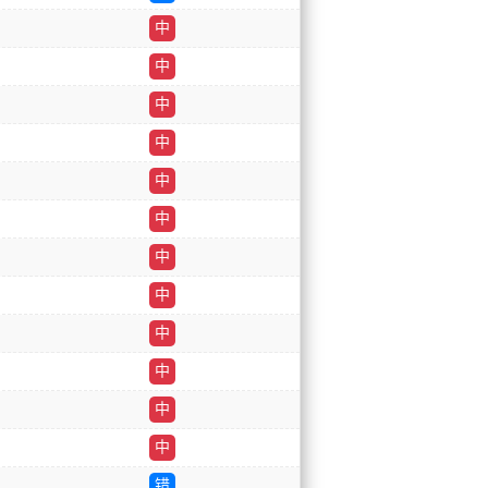
中
中
中
中
中
中
中
中
中
中
中
中
错