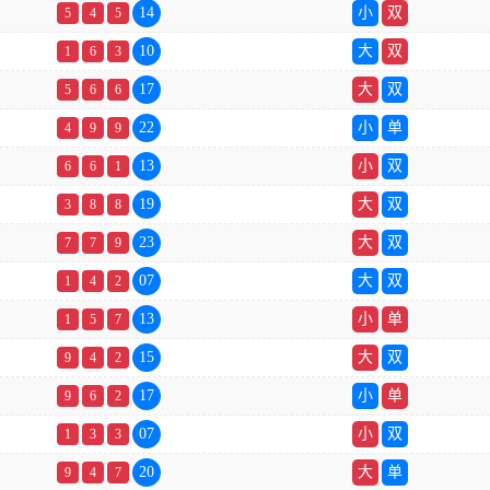
14
小
双
5
4
5
10
大
双
1
6
3
17
大
双
5
6
6
22
小
单
4
9
9
13
小
双
6
6
1
19
大
双
3
8
8
23
大
双
7
7
9
07
大
双
1
4
2
13
小
单
1
5
7
15
大
双
9
4
2
17
小
单
9
6
2
07
小
双
1
3
3
20
大
单
9
4
7