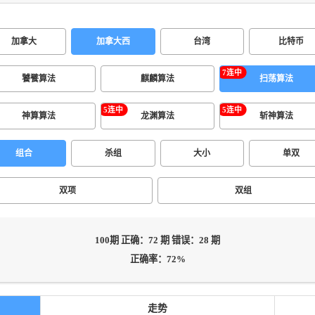
加拿大
加拿大西
台湾
比特币
饕餮算法
麒麟算法
扫荡算法
神算算法
龙渊算法
斩神算法
组合
杀组
大小
单双
双项
双组
100期 正确：72 期 错误：28 期
正确率：72%
走势