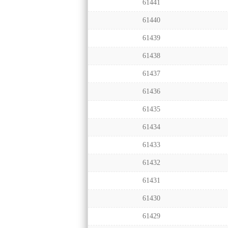
61441
61440
61439
61438
61437
61436
61435
61434
61433
61432
61431
61430
61429