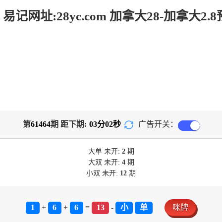
第
61464
期 距下期:
03
分
02
秒
广告开关：
大单
未开:
2
期
大双
未开:
4
期
小双
未开:
12
期
1
+
6
+
6
=
13
-
小
单
咪牌