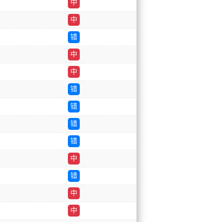
中
中
错
中
中
错
错
错
错
中
错
中
中