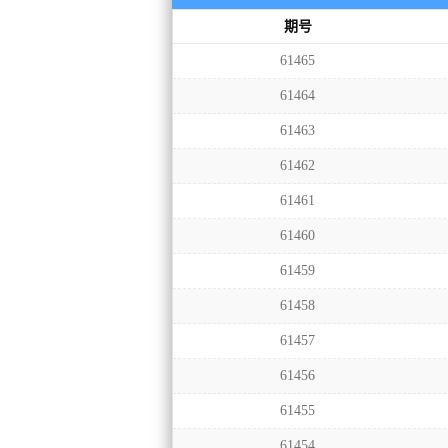
期号
61465
61464
61463
61462
61461
61460
61459
61458
61457
61456
61455
61454