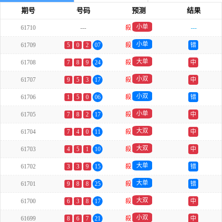
期号
号码
预测
结果
小单
61710
---
殺
---
小单
61709
5
0
2
07
殺
错
大单
61708
7
8
9
24
殺
中
小双
61707
9
5
3
17
殺
中
小双
61706
1
5
0
06
殺
错
小单
61705
7
8
2
17
殺
中
大双
61704
7
4
0
11
殺
中
大双
61703
4
5
1
10
殺
中
大单
61702
3
3
9
15
殺
错
大单
61701
9
8
8
25
殺
错
大双
61700
6
3
8
17
殺
中
小双
61699
8
6
7
21
殺
中