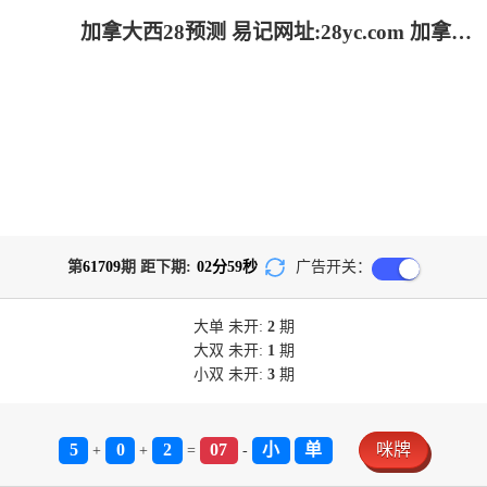
加拿大西28预测 易记网址:28yc.com 加拿大28-加拿大2.8预测|加拿大pc28在线预测官网_极致火热优质的免费预测
第
61709
期 距下期:
02
分
59
秒
广告开关：
大单
未开:
2
期
大双
未开:
1
期
小双
未开:
3
期
5
0
2
07
小
单
咪牌
+
+
=
-