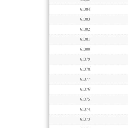
61384
61383
61382
61381
61380
61379
61378
61377
61376
61375
61374
61373