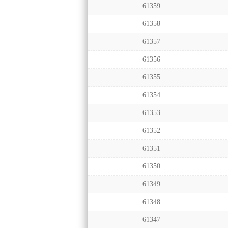
61359
61358
61357
61356
61355
61354
61353
61352
61351
61350
61349
61348
61347