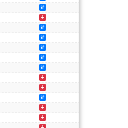
错
中
错
错
错
错
错
中
中
错
中
中
中