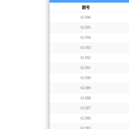
期号
61396
61395
61394
61393
61392
61391
61390
61389
61388
61387
61386
61385