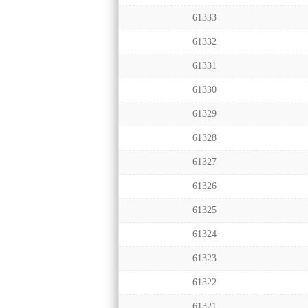
61333
61332
61331
61330
61329
61328
61327
61326
61325
61324
61323
61322
61321