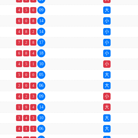
09
大
4
5
0
14
小
6
0
8
14
小
4
8
2
17
小
7
2
8
18
小
6
8
4
10
小
4
5
1
05
大
5
0
0
06
大
2
0
4
09
小
4
2
3
14
大
1
9
4
10
大
3
4
3
06
大
4
1
1