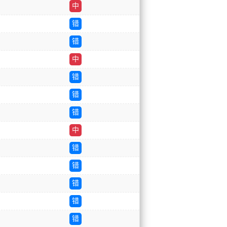
中
错
错
中
错
错
错
中
错
错
错
错
错