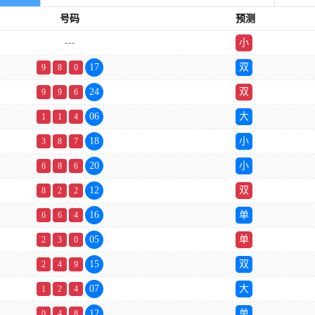
号码
预测
---
小
17
双
9
8
0
24
双
9
9
6
06
大
1
1
4
18
小
3
8
7
20
小
6
8
6
12
双
8
2
2
16
单
6
6
4
05
单
2
3
0
15
双
2
4
9
07
大
1
2
4
12
单
0
4
8