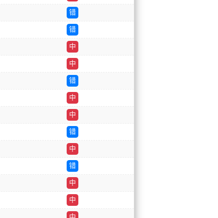
错
错
中
中
错
中
中
错
中
错
中
中
中