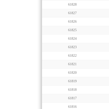
61828
61827
61826
61825
61824
61823
61822
61821
61820
61819
61818
61817
61816