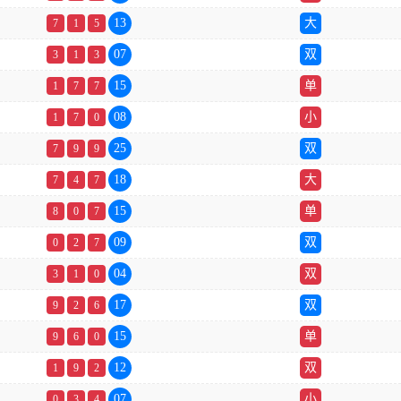
13
大
7
1
5
07
双
3
1
3
15
单
1
7
7
08
小
1
7
0
25
双
7
9
9
18
大
7
4
7
15
单
8
0
7
09
双
0
2
7
04
双
3
1
0
17
双
9
2
6
15
单
9
6
0
12
双
1
9
2
07
小
0
3
4