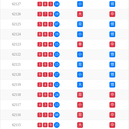
62127
3
8
3
14
小
错
62126
3
7
9
19
大
中
62125
5
0
2
07
双
错
62124
8
9
2
19
小
错
62123
2
9
4
15
单
中
62122
0
9
6
15
小
错
62121
1
9
5
15
双
错
62120
9
1
7
17
小
错
62119
2
4
6
12
大
错
62118
9
9
6
24
双
中
62117
4
3
6
13
小
中
62116
5
3
0
08
双
中
62115
8
8
9
25
大
中