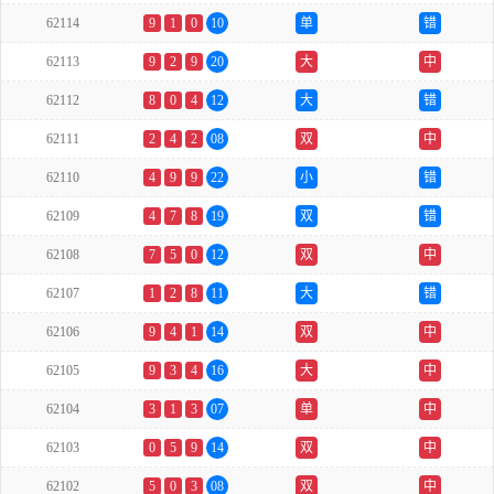
62114
9
1
0
10
单
错
62113
9
2
9
20
大
中
62112
8
0
4
12
大
错
62111
2
4
2
08
双
中
62110
4
9
9
22
小
错
62109
4
7
8
19
双
错
62108
7
5
0
12
双
中
62107
1
2
8
11
大
错
62106
9
4
1
14
双
中
62105
9
3
4
16
大
中
62104
3
1
3
07
单
中
62103
0
5
9
14
双
中
62102
5
0
3
08
双
中