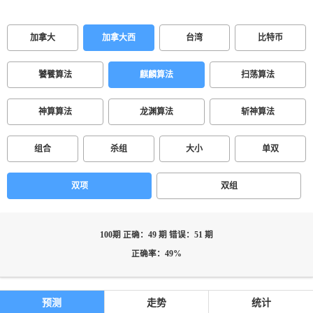
加拿大
加拿大西
台湾
比特币
饕餮算法
麒麟算法
扫荡算法
神算算法
龙渊算法
斩神算法
组合
杀组
大小
单双
双项
双组
100期 正确：49 期 错误：51 期
正确率：49%
预测
走势
统计