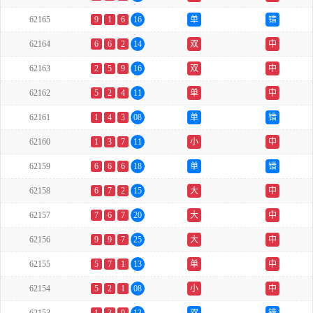
62165
9
1
6
16
单
错
62164
6
6
2
14
双
中
62163
2
5
9
16
双
中
62162
5
2
4
11
单
中
62161
1
4
3
08
单
错
62160
1
3
7
11
小
中
62159
6
6
6
18
单
错
62158
6
7
2
15
大
中
62157
7
6
7
20
大
中
62156
9
9
7
25
大
中
62155
5
7
1
13
单
中
62154
5
2
1
08
小
中