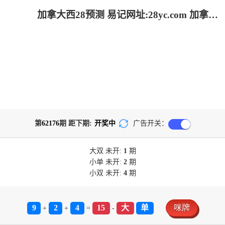
加拿大西28预测 易记网址:28yc.com 加拿大28-加拿大2.8预测|加拿大pc28在线预测官网_极致火热优质的免费预测
第
62176
期 距下期:
开奖中
广告开关：
大双
未开:
1
期
小单
未开:
2
期
小双
未开:
4
期
9
2
4
15
大
单
咪牌
+
+
=
-