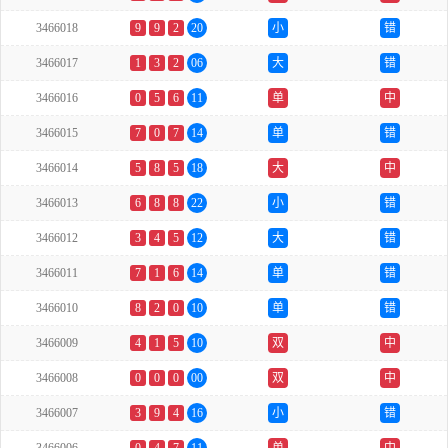
3466018
9
9
2
20
小
错
3466017
1
3
2
06
大
错
3466016
0
5
6
11
单
中
3466015
7
0
7
14
单
错
3466014
5
8
5
18
大
中
3466013
6
8
8
22
小
错
3466012
3
4
5
12
大
错
3466011
7
1
6
14
单
错
3466010
8
2
0
10
单
错
3466009
4
1
5
10
双
中
3466008
0
0
0
00
双
中
3466007
3
9
4
16
小
错