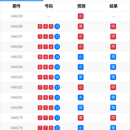
期号
号码
预测
结果
3466289
---
小
---
3466288
6
4
5
15
单
中
3466287
5
3
5
13
小
中
3466286
2
7
4
13
小
中
3466285
8
4
2
14
小
错
3466284
6
6
9
21
小
错
3466283
1
4
3
08
单
错
3466282
7
5
1
13
小
中
3466281
0
6
7
13
大
错
3466280
8
3
2
13
双
错
3466279
2
7
2
11
单
中
3466278
7
7
9
23
小
错