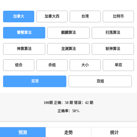
加拿大
加拿大西
台湾
比特币
饕餮算法
麒麟算法
扫荡算法
神算算法
龙渊算法
斩神算法
组合
杀组
大小
单双
双项
双组
100期 正确：58 期 错误：42 期
正确率：58%
预测
走势
统计