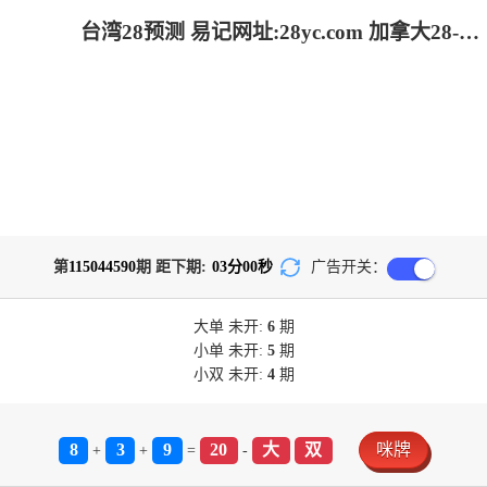
台湾28预测 易记网址:28yc.com 加拿大28-加拿大2.8预测|加拿大pc28在线预测官网_极致火热优质的免费预测
第
115044590
期 距下期:
03
分
00
秒
广告开关：
大单
未开:
6
期
小单
未开:
5
期
小双
未开:
4
期
8
3
9
20
大
双
咪牌
+
+
=
-