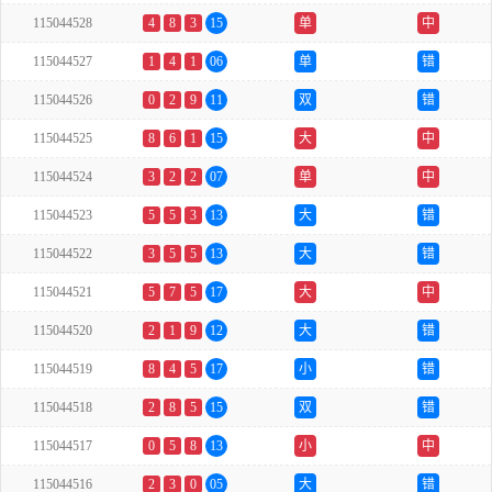
115044528
4
8
3
15
单
中
115044527
1
4
1
06
单
错
115044526
0
2
9
11
双
错
115044525
8
6
1
15
大
中
115044524
3
2
2
07
单
中
115044523
5
5
3
13
大
错
115044522
3
5
5
13
大
错
115044521
5
7
5
17
大
中
115044520
2
1
9
12
大
错
115044519
8
4
5
17
小
错
115044518
2
8
5
15
双
错
115044517
0
5
8
13
小
中
115044516
2
3
0
05
大
错