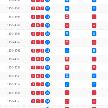
115044567
6
9
4
19
双
错
115044566
3
0
4
07
双
错
115044565
3
3
9
15
单
中
115044564
6
6
6
18
大
中
115044563
8
1
0
09
双
错
115044562
9
7
5
21
单
中
115044561
8
1
3
12
大
错
115044560
5
0
4
09
单
中
115044559
1
1
1
03
单
中
115044558
9
6
1
16
单
错
115044557
9
4
7
20
小
错
115044556
2
1
6
09
小
中
115044555
0
1
3
04
小
中