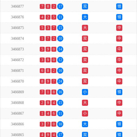
3466877
7
8
2
17
双
错
3466876
4
2
5
11
大
错
3466875
5
3
7
15
大
中
3466874
1
7
2
10
双
中
3466873
5
9
0
14
双
中
3466872
3
9
0
12
双
中
3466871
6
8
2
16
双
中
3466870
8
9
7
24
双
中
3466869
7
1
8
16
小
错
3466868
2
9
4
15
大
中
3466867
1
4
6
11
小
中
3466866
3
7
0
10
大
错
3466865
4
9
4
17
双
错