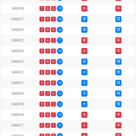
3466928
7
6
6
19
大
中
3466927
1
0
3
04
单
错
3466926
6
0
8
14
单
错
3466925
6
6
5
17
单
中
3466924
0
2
8
10
小
中
3466923
5
8
6
19
双
错
3466922
8
9
2
19
小
错
3466921
6
4
8
18
小
错
3466920
9
3
0
12
大
错
3466919
9
1
3
13
大
错
3466918
4
8
7
19
大
中
3466917
6
4
1
11
小
中