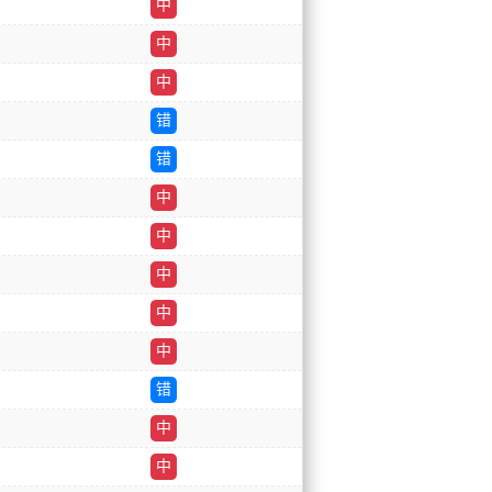
中
中
中
错
错
中
中
中
中
中
错
中
中