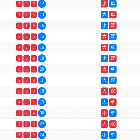
12
小
单
7
0
5
13
大
单
7
3
3
16
小
双
9
1
6
15
大
双
8
2
5
16
大
单
7
2
7
18
小
双
9
0
9
20
大
单
6
7
7
11
大
双
2
0
9
18
大
双
6
9
3
13
大
单
4
8
1
08
小
单
2
2
4
22
大
双
7
7
8
24
小
单
6
9
9