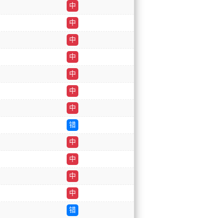
中
中
中
中
中
中
中
错
中
中
中
中
错