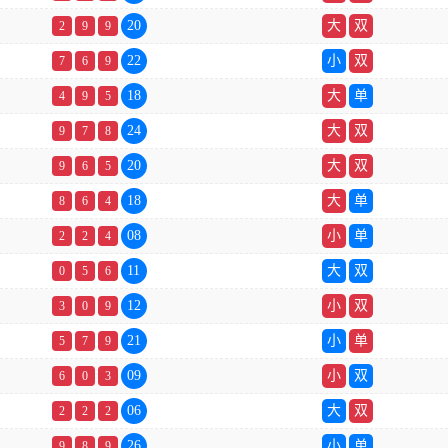
20
大
双
2
9
9
22
小
双
7
6
9
18
大
单
4
9
5
24
大
双
9
7
8
20
大
双
9
6
5
18
大
单
8
6
4
08
小
单
2
2
4
11
大
双
0
5
6
12
小
双
3
0
9
21
小
单
5
7
9
09
小
双
6
0
3
06
大
双
2
2
2
26
小
单
9
8
9