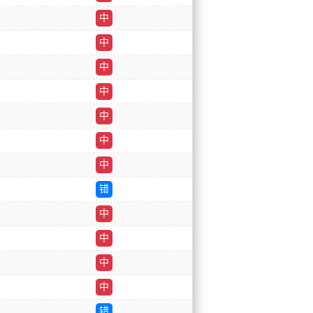
中
中
中
中
中
中
中
错
中
中
中
中
错