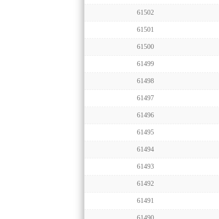
61502
61501
61500
61499
61498
61497
61496
61495
61494
61493
61492
61491
61490