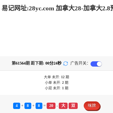
第
61564
期 距下期:
00
分
24
秒
广告开关：
大单
未开:
12
期
小单
未开:
2
期
小双
未开:
1
期
4
+
8
+
8
=
20
-
大
双
咪牌