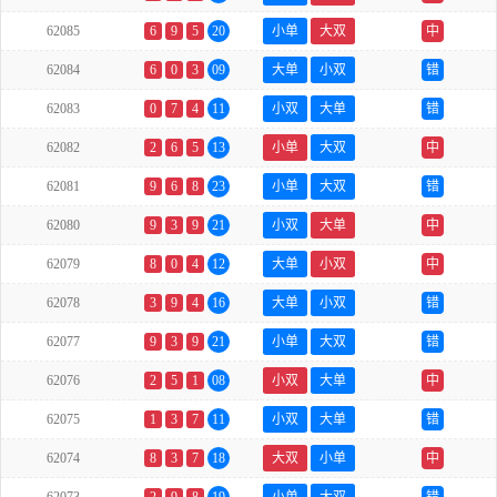
62085
6
9
5
20
小单
大双
中
62084
6
0
3
09
大单
小双
错
62083
0
7
4
11
小双
大单
错
62082
2
6
5
13
小单
大双
中
62081
9
6
8
23
小单
大双
错
62080
9
3
9
21
小双
大单
中
62079
8
0
4
12
大单
小双
中
62078
3
9
4
16
大单
小双
错
62077
9
3
9
21
小单
大双
错
62076
2
5
1
08
小双
大单
中
62075
1
3
7
11
小双
大单
错
62074
8
3
7
18
大双
小单
中