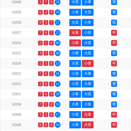
62060
3
7
9
19
大双
小单
错
62059
6
4
9
19
小单
大双
错
62058
9
5
7
21
大双
小单
错
62057
7
9
7
23
大单
小双
中
62056
2
1
6
09
小单
大双
中
62055
3
3
0
06
小单
大双
错
62054
2
5
6
13
大双
小单
中
62053
7
6
3
16
小双
大单
错
62052
2
8
3
13
小双
大单
错
62051
7
0
3
10
小单
大双
错
62050
7
1
8
16
大单
小双
错
62049
5
3
9
17
小双
大单
中
62048
8
8
0
16
小单
大双
中