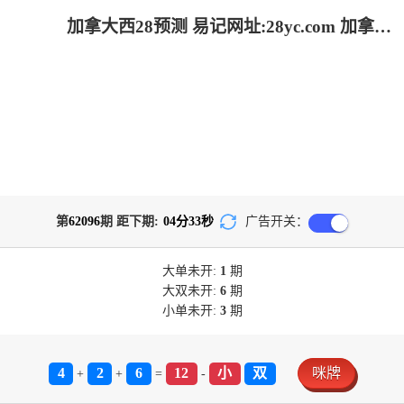
加拿大西28预测 易记网址:28yc.com 加拿大28-加拿大2.8预测|加拿大pc28在线预测官网_极致火热优质的免费预测
第
62096
期 距下期:
04
分
33
秒
广告开关：
大单
未开:
1
期
大双
未开:
6
期
小单
未开:
3
期
4
2
6
12
小
双
咪牌
+
+
=
-