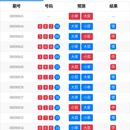
期号
号码
预测
结果
08090845
---
小单
大双
---
08090844
6
8
2
16
大单
小双
错
08090843
5
0
1
06
大单
小双
中
08090842
6
0
0
06
小单
大双
错
08090841
3
0
1
04
大单
小双
中
08090840
9
8
5
22
大双
小单
中
08090839
9
2
2
13
小双
大单
错
08090838
5
4
1
10
大双
小单
错
08090837
5
4
9
18
大单
小双
错
08090836
8
2
0
10
小双
大单
中
08090835
8
7
4
19
大双
小单
错
08090834
0
8
6
14
小单
大双
中