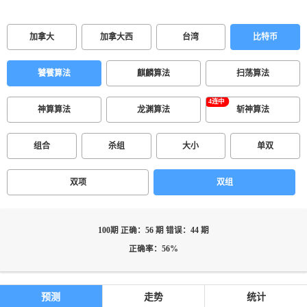
加拿大
加拿大西
台湾
比特币
饕餮算法
麒麟算法
扫荡算法
神算算法
龙渊算法
斩神算法
组合
杀组
大小
单双
双项
双组
100期 正确：56 期 错误：44 期
正确率：56%
预测
走势
统计