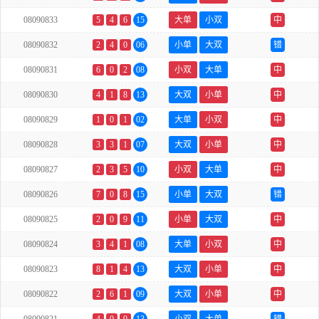
08090833
5
4
6
15
大单
小双
中
08090832
2
4
0
06
小单
大双
错
08090831
6
0
2
08
小双
大单
中
08090830
4
1
8
13
大双
小单
中
08090829
1
0
1
02
大单
小双
中
08090828
3
3
1
07
大双
小单
中
08090827
2
3
5
10
小双
大单
中
08090826
7
0
8
15
小单
大双
错
08090825
2
0
9
11
小单
大双
中
08090824
3
4
1
08
大单
小双
中
08090823
8
1
4
13
大双
小单
中
08090822
2
6
1
09
大双
小单
中