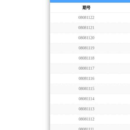
期号
08081122
08081121
08081120
08081119
08081118
08081117
08081116
08081115
08081114
08081113
08081112
08081111