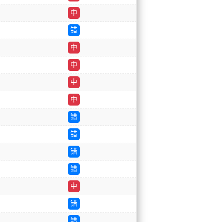
中
错
中
中
中
中
错
错
错
错
中
错
错