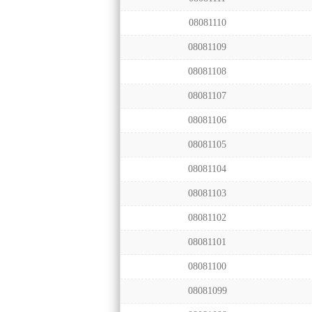
08081110
08081109
08081108
08081107
08081106
08081105
08081104
08081103
08081102
08081101
08081100
08081099