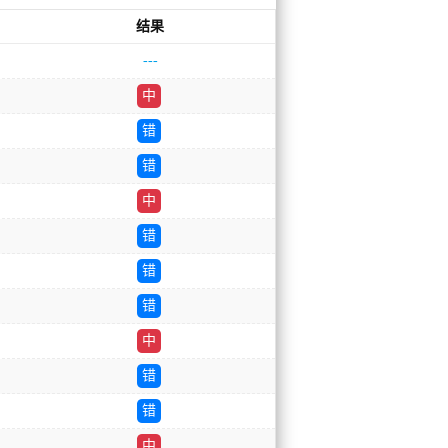
结果
---
中
错
错
中
错
错
错
中
错
错
中