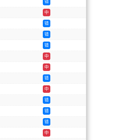
错
中
错
错
错
中
中
错
中
错
错
错
中