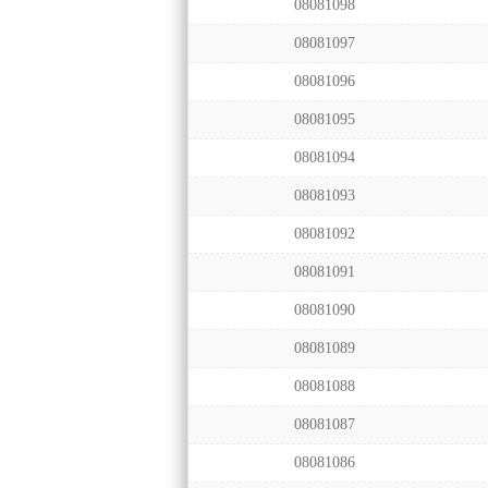
08081098
08081097
08081096
08081095
08081094
08081093
08081092
08081091
08081090
08081089
08081088
08081087
08081086