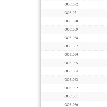
08081072
08081071
08081070
08081069
08081068
08081067
08081066
08081065
08081064
08081063
08081062
08081061
08081060