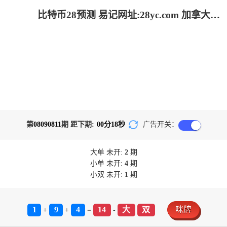
比特币28预测 易记网址:28yc.com 加拿大28-加拿大2.8预测|加拿大pc28在线预测官网_极致火热优质的免费预测
第
08090811
期 距下期:
00
分
18
秒
广告开关：
大单
未开:
2
期
小单
未开:
4
期
小双
未开:
1
期
1
9
4
14
大
双
咪牌
+
+
=
-