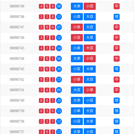
08090749
4
0
4
08
大单
小双
中
08090748
2
2
8
12
小单
大双
错
08090747
5
0
0
05
小单
大双
中
08090746
4
7
1
12
小双
大单
中
08090745
4
2
8
14
小单
大双
中
08090744
7
0
1
08
大单
小双
中
08090743
5
6
9
20
小双
大单
错
08090742
9
2
2
13
小单
大双
中
08090741
3
4
2
09
大双
小单
中
08090740
6
9
5
20
大单
小双
错
08090739
6
3
6
15
小单
大双
错
08090738
5
3
5
13
小双
大单
错
08090737
2
9
2
13
大单
小双
错