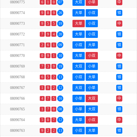
08090775
6
1
0
07
大双
小单
中
08090774
9
8
9
26
大单
小双
错
08090773
9
5
5
19
大单
小双
中
08090772
7
9
4
20
大单
小双
错
08090771
2
6
1
09
小双
大单
错
08090770
0
9
1
10
大单
小双
中
08090769
7
3
9
19
大双
小单
错
08090768
6
5
2
13
小双
大单
错
08090767
1
9
2
12
大双
小单
错
08090766
4
7
5
16
小单
大双
中
08090765
1
7
0
08
小单
大双
错
08090764
5
0
7
12
大单
小双
中
08090763
9
2
2
13
小双
大单
错