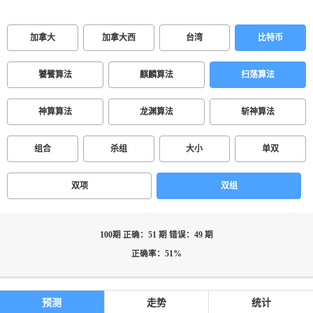
加拿大
加拿大西
台湾
比特币
饕餮算法
麒麟算法
扫荡算法
神算算法
龙渊算法
斩神算法
组合
杀组
大小
单双
双项
双组
100期 正确：51 期 错误：49 期
正确率：51%
预测
走势
统计