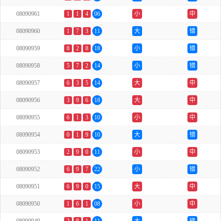
08090961
1
1
4
06
小
中
08090960
1
7
3
11
大
错
08090959
8
2
8
18
小
错
08090958
5
7
2
14
小
错
08090957
6
3
5
14
大
中
08090956
3
9
6
18
大
中
08090955
6
1
3
10
小
中
08090954
0
1
9
10
大
错
08090953
2
9
0
11
小
中
08090952
6
9
7
22
小
错
08090951
6
9
0
15
大
中
08090950
1
6
1
08
小
中