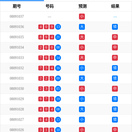
期号
号码
预测
结果
08091037
---
小
---
单
08091036
4
0
9
13
大
错
08091035
8
9
4
21
大
中
08091034
2
6
0
08
小
中
08091033
7
6
1
14
大
中
08091032
7
5
4
16
小
错
08091031
2
2
5
09
大
错
08091030
2
3
0
05
小
中
08091029
9
7
3
19
小
错
08091028
4
0
4
08
大
错
08091027
6
4
5
15
小
错
08091026
3
1
6
10
小
中