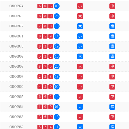
08090974
6
0
3
09
小
中
08090973
8
8
9
25
大
中
08090972
2
8
0
10
大
错
08090971
0
5
9
14
小
错
08090970
8
3
8
19
小
错
08090969
5
3
2
10
大
错
08090968
8
7
5
20
大
中
08090967
2
3
8
13
小
中
08090966
4
5
0
09
小
中
08090965
6
6
2
14
大
中
08090964
1
0
0
01
大
错
08090963
3
6
9
18
大
中
08090962
5
2
4
11
大
错