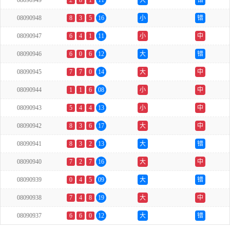
08090949
2
8
1
11
大
错
08090948
8
3
5
16
小
错
08090947
6
4
1
11
小
中
08090946
6
0
6
12
大
错
08090945
7
7
0
14
大
中
08090944
1
1
6
08
小
中
08090943
5
4
4
13
小
中
08090942
8
3
6
17
大
中
08090941
8
3
2
13
大
错
08090940
7
2
7
16
大
中
08090939
0
4
5
09
大
错
08090938
7
4
8
19
大
中
08090937
6
6
0
12
大
错