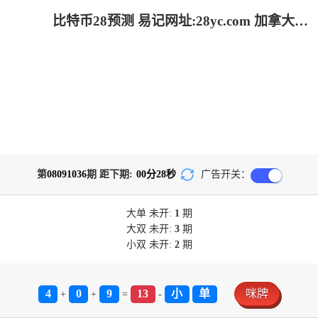
比特币28预测 易记网址:28yc.com 加拿大28-加拿大2.8预测|加拿大pc28在线预测官网_极致火热优质的免费预测
第
08091036
期 距下期:
00
分
28
秒
广告开关：
大单
未开:
1
期
大双
未开:
3
期
小双
未开:
2
期
4
0
9
13
小
单
咪牌
+
+
=
-