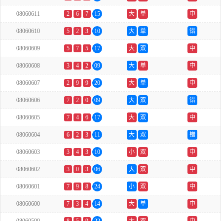
08060611
2
6
7
15
大
单
中
08060610
5
2
3
10
大
单
错
08060609
5
7
5
17
大
双
中
08060608
3
4
2
09
大
单
中
08060607
2
9
9
20
大
单
中
08060606
7
2
0
09
大
双
错
08060605
7
4
6
17
大
双
中
08060604
6
2
3
11
大
双
错
08060603
3
4
3
10
小
双
中
08060602
3
0
3
06
大
双
中
08060601
7
9
8
24
小
双
中
08060600
7
3
4
14
大
单
中