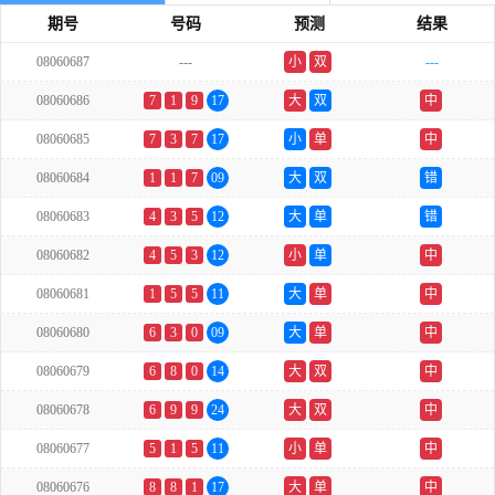
期号
号码
预测
结果
08060687
---
小
双
---
08060686
7
1
9
17
大
双
中
08060685
7
3
7
17
小
单
中
08060684
1
1
7
09
大
双
错
08060683
4
3
5
12
大
单
错
08060682
4
5
3
12
小
单
中
08060681
1
5
5
11
大
单
中
08060680
6
3
0
09
大
单
中
08060679
6
8
0
14
大
双
中
08060678
6
9
9
24
大
双
中
08060677
5
1
5
11
小
单
中
08060676
8
8
1
17
大
单
中