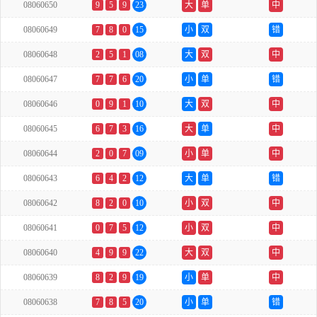
08060650
9
5
9
23
大
单
中
08060649
7
8
0
15
小
双
错
08060648
2
5
1
08
大
双
中
08060647
7
7
6
20
小
单
错
08060646
0
9
1
10
大
双
中
08060645
6
7
3
16
大
单
中
08060644
2
0
7
09
小
单
中
08060643
6
4
2
12
大
单
错
08060642
8
2
0
10
小
双
中
08060641
0
7
5
12
小
双
中
08060640
4
9
9
22
大
双
中
08060639
8
2
9
19
小
单
中
08060638
7
8
5
20
小
单
错