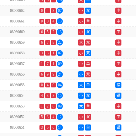
08060663
3
6
9
18
大
单
中
08060662
0
4
3
07
小
双
中
08060661
9
0
4
13
小
单
中
08060660
6
5
2
13
小
双
中
08060659
6
7
9
22
大
双
中
08060658
3
3
1
07
小
双
中
08060657
1
7
1
09
小
单
中
08060656
6
9
9
24
小
双
中
08060655
0
4
0
04
大
单
错
08060654
4
3
8
15
小
双
错
08060653
1
2
6
09
大
单
中
08060652
5
3
4
12
小
双
中
08060651
3
5
6
14
小
单
错