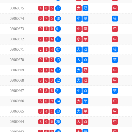
08060675
4
8
5
17
大
双
中
08060674
6
7
5
18
小
单
错
08060673
0
1
0
01
小
单
中
08060672
2
3
6
11
小
单
中
08060671
2
1
4
07
大
双
错
08060670
9
2
2
13
大
双
错
08060669
5
1
6
12
大
双
中
08060668
3
6
3
12
大
双
中
08060667
5
8
8
21
小
双
错
08060666
5
0
9
14
大
单
中
08060665
8
4
1
13
大
单
中
08060664
8
6
6
20
大
双
中