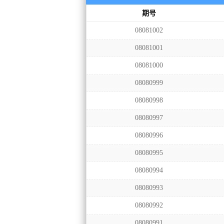
期号
08081002
08081001
08081000
08080999
08080998
08080997
08080996
08080995
08080994
08080993
08080992
08080991