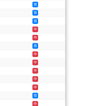
错
错
错
中
中
错
中
中
中
中
中
错
中