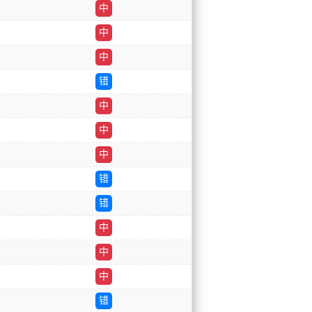
中
中
中
错
中
中
中
错
错
中
中
中
错