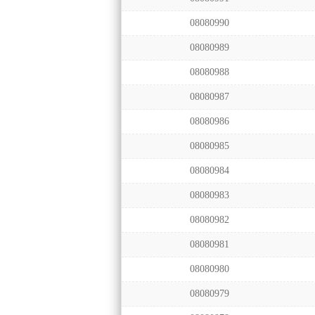
08080990
08080989
08080988
08080987
08080986
08080985
08080984
08080983
08080982
08080981
08080980
08080979