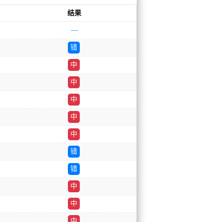
结果
---
错
中
中
中
中
中
错
错
中
中
中