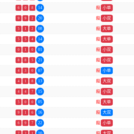
14
殺
小单
6
0
8
20
殺
小双
9
9
2
08
殺
大单
5
1
2
14
殺
大单
5
5
4
01
殺
小双
0
1
0
21
殺
小双
8
8
5
07
殺
小单
4
3
0
13
殺
大双
4
1
8
15
殺
小双
4
4
7
05
殺
大单
5
0
0
16
殺
大双
9
1
6
22
殺
小单
6
9
7
10
殺
大双
7
2
1