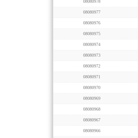
08080978
08080977
08080976
08080975
08080974
08080973
08080972
08080971
08080970
08080969
08080968
08080967
08080966