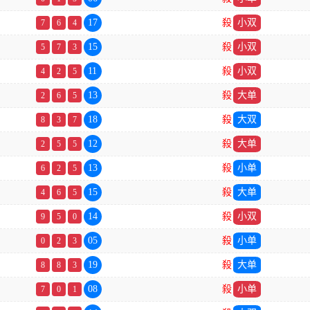
17
殺
小双
7
6
4
15
殺
小双
5
7
3
11
殺
小双
4
2
5
13
殺
大单
2
6
5
18
殺
大双
8
3
7
12
殺
大单
2
5
5
13
殺
小单
6
2
5
15
殺
大单
4
6
5
14
殺
小双
9
5
0
05
殺
小单
0
2
3
19
殺
大单
8
8
3
08
殺
小单
7
0
1