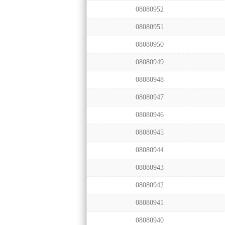
08080952
08080951
08080950
08080949
08080948
08080947
08080946
08080945
08080944
08080943
08080942
08080941
08080940