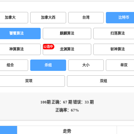
加拿大
加拿大西
台湾
比特币
饕餮算法
麒麟算法
扫荡算法
神算算法
龙渊算法
斩神算法
组合
杀组
大小
单双
双项
双组
100期 正确：67 期 错误：33 期
正确率：67%
走势