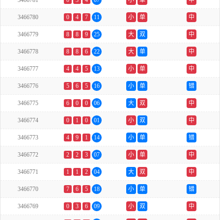
3466781
0
3
4
07
小
单
中
3466780
0
4
7
11
小
单
中
3466779
8
8
9
25
大
双
中
3466778
8
8
6
22
大
单
中
3466777
4
4
5
13
小
单
中
3466776
5
6
5
16
小
单
错
3466775
6
0
0
06
大
双
中
3466774
0
1
0
01
小
双
中
3466773
4
9
1
14
小
单
错
3466772
2
2
3
07
小
单
中
3466771
1
1
2
04
大
双
中
3466770
7
6
5
18
小
单
错
3466769
0
3
6
09
小
双
中