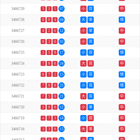
3466729
5
1
1
07
小
双
中
3466728
0
0
4
04
大
单
错
3466727
4
2
6
12
小
单
中
3466726
0
3
0
03
小
双
中
3466725
3
5
9
17
小
双
错
3466724
7
9
8
24
大
双
中
3466723
6
7
2
15
小
双
错
3466722
7
9
9
25
小
双
错
3466721
7
5
9
21
大
双
中
3466720
3
9
0
12
小
单
中
3466719
4
7
3
14
小
双
中
3466718
3
3
9
15
大
单
中