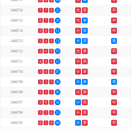
3466717
0
0
4
04
小
单
中
3466716
7
7
8
22
大
双
中
3466715
6
7
3
16
大
单
中
3466714
3
6
2
11
小
双
中
3466713
2
4
5
11
大
双
错
3466712
2
4
9
15
大
单
中
3466711
4
4
4
12
小
双
中
3466710
3
4
0
07
小
单
中
3466709
2
3
5
10
大
单
错
3466708
3
1
1
05
小
单
中
3466707
3
9
6
18
小
双
中
3466706
3
3
6
12
小
双
中
3466705
8
1
0
09
大
单
中