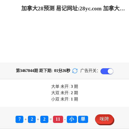
加拿大28预测 易记网址:28yc.com 加拿大28-加拿大2.8预测|加拿大pc28在线预测官网_极致火热优质的免费预测
第
3467044
期 距下期:
01
分
26
秒
广告开关：
大单
未开:
3
期
大双
未开:
2
期
小双
未开:
1
期
7
2
2
11
小
单
咪牌
+
+
=
-