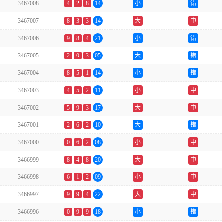
3467008
4
2
8
14
小
错
3467007
8
3
3
14
大
中
3467006
9
8
4
21
小
错
3467005
2
0
3
05
大
错
3467004
8
5
1
14
小
错
3467003
4
5
2
11
小
中
3467002
5
9
3
17
大
中
3467001
2
6
2
10
大
错
3467000
0
6
2
08
小
中
3466999
8
4
8
20
大
中
3466998
6
1
2
09
小
中
3466997
9
9
4
22
大
中
3466996
0
9
9
18
小
错