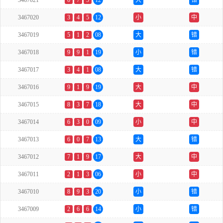
3467021
0
7
5
12
大
错
3467020
3
4
5
12
小
中
3467019
5
1
2
08
大
错
3467018
9
9
1
19
小
错
3467017
3
4
1
08
大
错
3467016
9
1
9
19
大
中
3467015
8
3
7
18
大
中
3467014
6
3
0
09
小
中
3467013
6
0
7
13
大
错
3467012
7
1
9
17
大
中
3467011
2
1
3
06
小
中
3467010
8
9
3
20
小
错
3467009
2
6
6
14
小
错