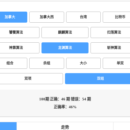
加拿大
加拿大西
台湾
比特币
饕餮算法
麒麟算法
扫荡算法
神算算法
龙渊算法
斩神算法
组合
杀组
大小
单双
双项
双组
100期 正确：46 期 错误：54 期
正确率：46%
走势