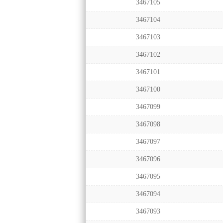
3467105
3467104
3467103
3467102
3467101
3467100
3467099
3467098
3467097
3467096
3467095
3467094
3467093