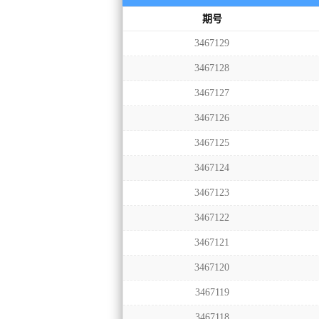
期号
3467129
3467128
3467127
3467126
3467125
3467124
3467123
3467122
3467121
3467120
3467119
3467118