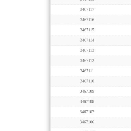
3467117
3467116
3467115
3467114
3467113
3467112
3467111
3467110
3467109
3467108
3467107
3467106