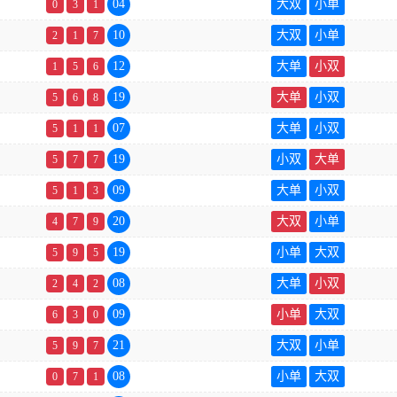
04
大双
小单
0
3
1
10
大双
小单
2
1
7
12
大单
小双
1
5
6
19
大单
小双
5
6
8
07
大单
小双
5
1
1
19
小双
大单
5
7
7
09
大单
小双
5
1
3
20
大双
小单
4
7
9
19
小单
大双
5
9
5
08
大单
小双
2
4
2
09
小单
大双
6
3
0
21
大双
小单
5
9
7
08
小单
大双
0
7
1