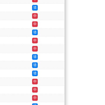
错
中
中
错
中
中
错
错
错
中
中
中