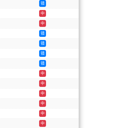
错
中
中
错
错
错
错
中
中
中
中
中
中