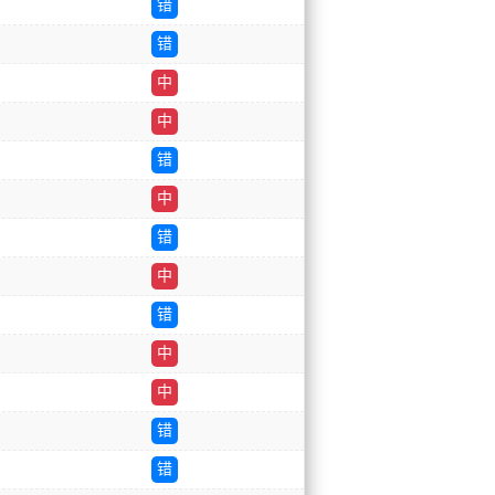
错
错
中
中
错
中
错
中
错
中
中
错
错