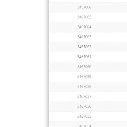
3467066
3467065
3467064
3467063
3467062
3467061
3467060
3467059
3467058
3467057
3467056
3467055
3467054