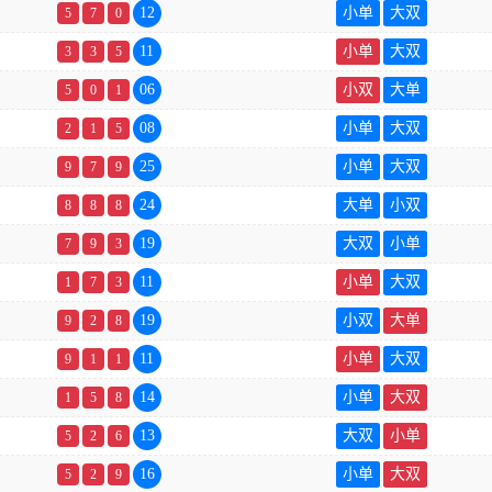
12
小单
大双
5
7
0
11
小单
大双
3
3
5
06
小双
大单
5
0
1
08
小单
大双
2
1
5
25
小单
大双
9
7
9
24
大单
小双
8
8
8
19
大双
小单
7
9
3
11
小单
大双
1
7
3
19
小双
大单
9
2
8
11
小单
大双
9
1
1
14
小单
大双
1
5
8
13
大双
小单
5
2
6
16
小单
大双
5
2
9