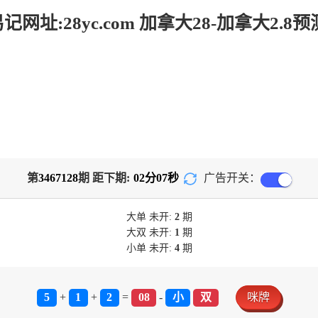
第
3467128
期 距下期:
02
分
07
秒
广告开关：
大单
未开:
2
期
大双
未开:
1
期
小单
未开:
4
期
5
+
1
+
2
=
08
-
小
双
咪牌