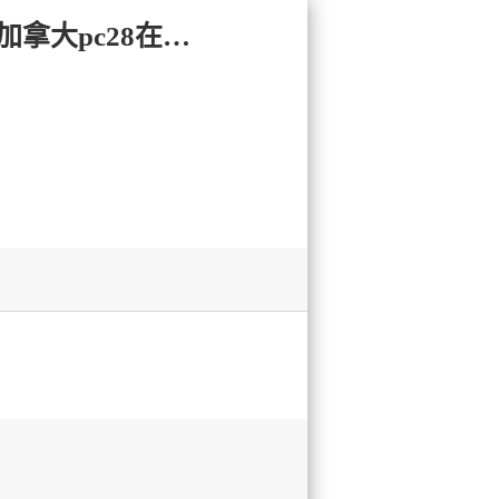
台湾28预测 易记网址:28yc.com 加拿大28-加拿大2.8预测|加拿大pc28在线预测官网_极致火热优质的免费预测