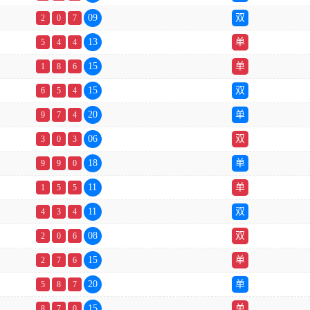
09
双
2
0
7
13
单
5
4
4
15
单
1
8
6
15
双
6
5
4
20
单
9
7
4
06
双
3
0
3
18
单
9
9
0
11
单
1
5
5
11
双
4
3
4
08
双
2
0
6
15
单
2
7
6
20
单
5
8
7
15
单
8
7
0