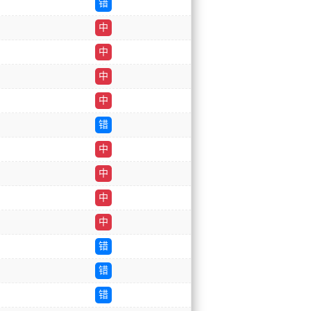
错
中
中
中
中
错
中
中
中
中
错
错
错