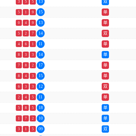
13
双
3
5
5
15
单
5
1
9
13
单
0
4
9
14
双
5
2
7
11
单
4
6
1
14
单
8
3
3
17
单
7
8
2
15
单
8
4
3
12
双
6
3
3
11
单
2
4
5
18
单
5
8
5
10
单
1
7
2
09
双
3
1
5