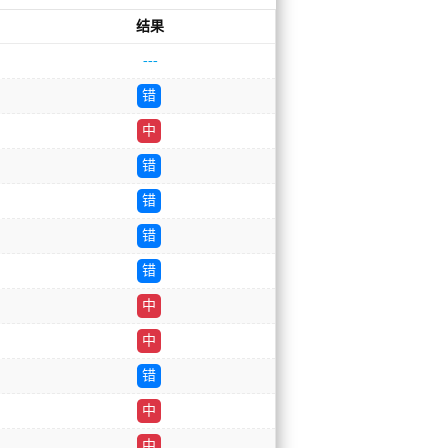
结果
---
错
中
错
错
错
错
中
中
错
中
中