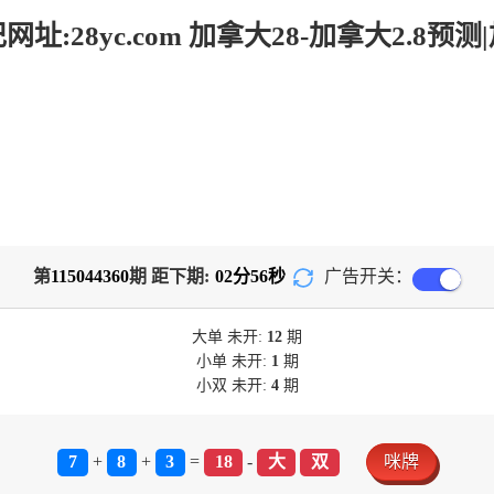
第
115044360
期 距下期:
02
分
56
秒
广告开关：
大单
未开:
12
期
小单
未开:
1
期
小双
未开:
4
期
7
+
8
+
3
=
18
-
大
双
咪牌