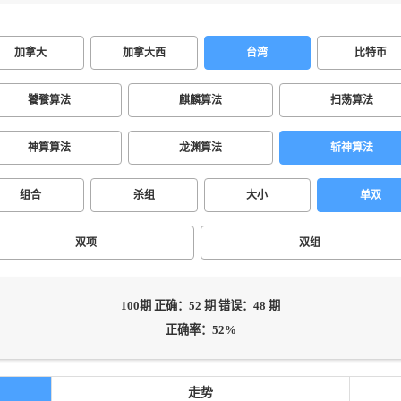
加拿大
加拿大西
台湾
比特币
饕餮算法
麒麟算法
扫荡算法
神算算法
龙渊算法
斩神算法
组合
杀组
大小
单双
双项
双组
100期 正确：52 期 错误：48 期
正确率：52%
走势