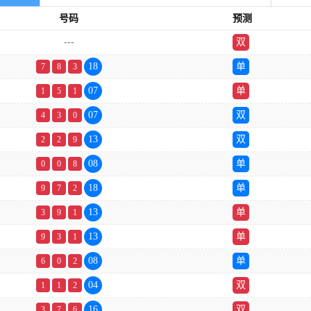
号码
预测
---
双
18
单
7
8
3
07
单
1
5
1
07
双
4
3
0
13
双
2
2
9
08
单
0
0
8
18
单
9
7
2
13
单
3
9
1
13
单
9
3
1
08
单
6
0
2
04
双
1
1
2
16
双
3
7
6