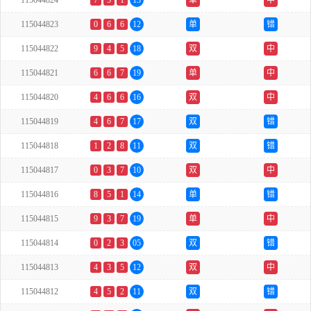
115044824
7
5
1
13
单
中
115044823
0
6
6
12
单
错
115044822
9
4
5
18
双
中
115044821
6
6
7
19
单
中
115044820
4
6
6
16
双
中
115044819
4
6
7
17
双
错
115044818
1
2
8
11
双
错
115044817
0
3
7
10
双
中
115044816
8
5
1
14
单
错
115044815
9
3
7
19
单
中
115044814
0
2
3
05
双
错
115044813
4
3
5
12
双
中
115044812
4
5
2
11
双
错