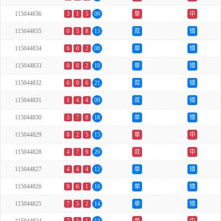
115044836
3
1
5
09
单
中
115044835
0
5
8
13
双
错
115044834
6
0
2
08
单
错
115044833
0
8
2
10
单
错
115044832
6
9
6
21
双
错
115044831
1
4
4
09
双
错
115044830
3
7
8
18
单
错
115044829
8
2
5
15
单
中
115044828
4
7
9
20
双
中
115044827
4
4
4
12
单
错
115044826
9
6
1
16
单
错
115044825
7
5
2
14
单
错