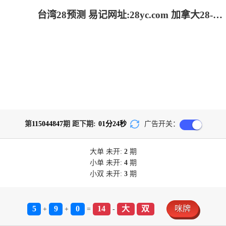
台湾28预测 易记网址:28yc.com 加拿大28-加拿大2.8预测|加拿大pc28在线预测官网_极致火热优质的免费预测
第
115044847
期 距下期:
01
分
24
秒
广告开关：
大单
未开:
2
期
小单
未开:
4
期
小双
未开:
3
期
5
9
0
14
大
双
咪牌
+
+
=
-