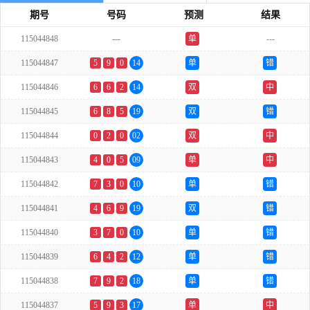
期号
号码
预测
结果
115044848
---
单
---
115044847
5
9
0
14
单
错
115044846
6
6
2
14
双
中
115044845
6
8
5
19
双
错
115044844
0
2
0
02
双
中
115044843
4
0
5
09
单
中
115044842
7
3
0
10
单
错
115044841
4
6
9
19
双
错
115044840
3
7
0
10
单
错
115044839
6
4
2
12
单
错
115044838
7
9
2
18
单
错
115044837
5
9
3
17
单
中