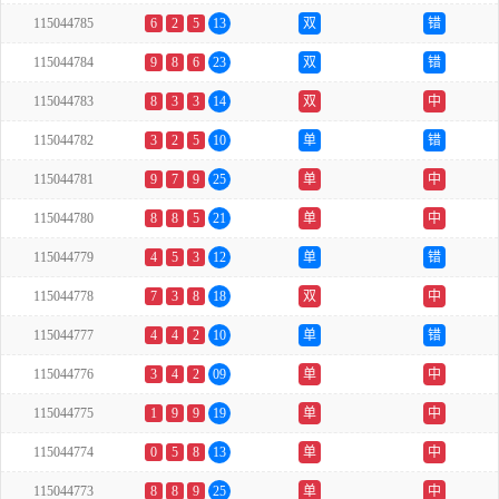
115044785
6
2
5
13
双
错
115044784
9
8
6
23
双
错
115044783
8
3
3
14
双
中
115044782
3
2
5
10
单
错
115044781
9
7
9
25
单
中
115044780
8
8
5
21
单
中
115044779
4
5
3
12
单
错
115044778
7
3
8
18
双
中
115044777
4
4
2
10
单
错
115044776
3
4
2
09
单
中
115044775
1
9
9
19
单
中
115044774
0
5
8
13
单
中
115044773
8
8
9
25
单
中