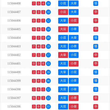
115044408
7
5
4
16
小双
大单
错
115044407
4
3
3
10
小双
大单
中
115044406
0
5
7
12
大单
小双
中
115044405
9
6
1
16
大双
小单
中
115044404
7
2
0
09
小双
大单
错
115044403
7
4
8
19
大双
小单
错
115044402
7
3
7
17
大单
小双
中
115044401
0
3
8
11
大双
小单
中
115044400
2
8
6
16
大单
小双
错
115044399
5
0
1
06
大双
小单
错
115044398
2
8
2
12
大双
小单
错
115044397
9
1
3
13
大双
小单
中
115044396
3
0
0
03
大双
小单
中