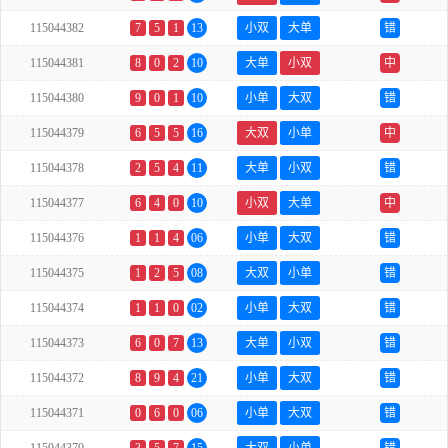
115044382
7
5
1
13
小双
大单
错
115044381
8
0
2
10
大单
小双
中
115044380
9
0
1
10
小单
大双
错
115044379
6
5
5
16
大双
小单
中
115044378
2
5
4
11
大单
小双
错
115044377
6
4
0
10
小双
大单
中
115044376
1
1
4
06
小单
大双
错
115044375
1
2
5
08
大双
小单
错
115044374
1
1
0
02
小单
大双
错
115044373
6
0
7
13
大单
小双
错
115044372
8
9
4
21
小单
大双
错
115044371
0
6
0
06
小单
大双
错