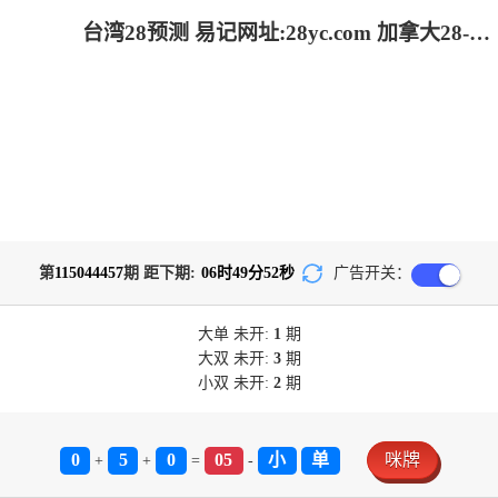
台湾28预测 易记网址:28yc.com 加拿大28-加拿大2.8预测|加拿大pc28在线预测官网_极致火热优质的免费预测
第
115044457
期 距下期:
06
时
49
分
51
秒
广告开关：
大单
未开:
1
期
大双
未开:
3
期
小双
未开:
2
期
0
5
0
05
小
单
咪牌
+
+
=
-