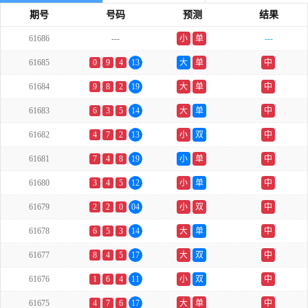
期号
号码
预测
结果
61686
---
小
单
---
61685
0
9
4
13
大
单
中
61684
9
8
2
19
大
单
中
61683
6
3
5
14
大
单
中
61682
4
7
2
13
小
双
中
61681
7
4
8
19
小
单
中
61680
3
4
5
12
小
单
中
61679
2
2
0
04
小
双
中
61678
6
5
3
14
大
单
中
61677
8
4
5
17
大
双
中
61676
1
6
4
11
小
双
中
61675
4
7
6
17
大
单
中