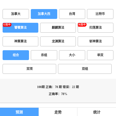
加拿大
加拿大西
台湾
比特币
饕餮算法
麒麟算法
扫荡算法
神算算法
龙渊算法
斩神算法
组合
杀组
大小
单双
双项
双组
100期 正确：78 期 错误：22 期
正确率：78%
预测
走势
统计