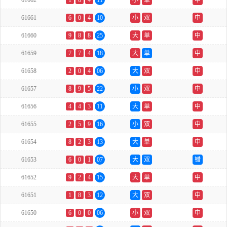
61662
1
6
4
11
小
单
中
61661
6
0
4
10
小
双
中
61660
9
8
8
25
大
单
中
61659
7
7
4
18
大
单
中
61658
2
0
4
06
大
双
中
61657
8
9
5
22
小
双
中
61656
4
4
3
11
大
单
中
61655
2
5
9
16
小
双
中
61654
8
2
3
13
大
单
中
61653
6
0
1
07
大
双
错
61652
9
2
4
15
大
单
中
61651
1
8
3
12
大
双
中
61650
6
0
0
06
小
双
中