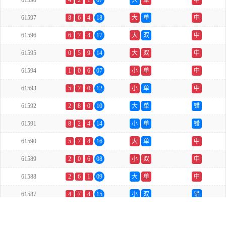
61598
4
2
1
07
大
单
中
61597
8
6
4
18
大
单
中
61596
6
7
4
17
大
双
中
61595
0
5
9
14
大
双
中
61594
1
0
6
07
小
单
中
61593
5
7
0
12
小
单
中
61592
2
8
0
10
大
单
错
61591
8
2
4
14
小
单
错
61590
5
7
4
16
大
单
中
61589
2
0
6
08
小
双
中
61588
2
6
1
09
大
单
中
61587
4
7
4
15
小
双
错
61586
8
4
9
21
大
双
中