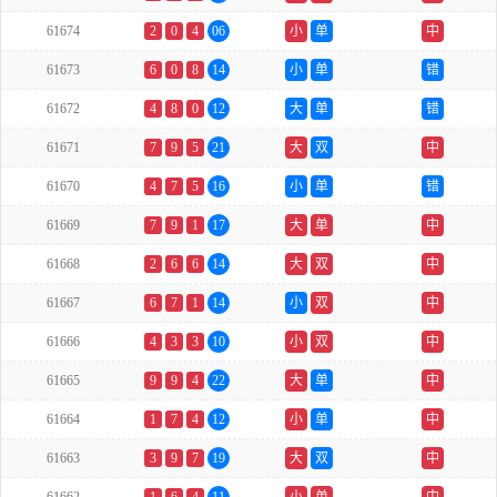
61674
2
0
4
06
小
单
中
61673
6
0
8
14
小
单
错
61672
4
8
0
12
大
单
错
61671
7
9
5
21
大
双
中
61670
4
7
5
16
小
单
错
61669
7
9
1
17
大
单
中
61668
2
6
6
14
大
双
中
61667
6
7
1
14
小
双
中
61666
4
3
3
10
小
双
中
61665
9
9
4
22
大
单
中
61664
1
7
4
12
小
单
中
61663
3
9
7
19
大
双
中