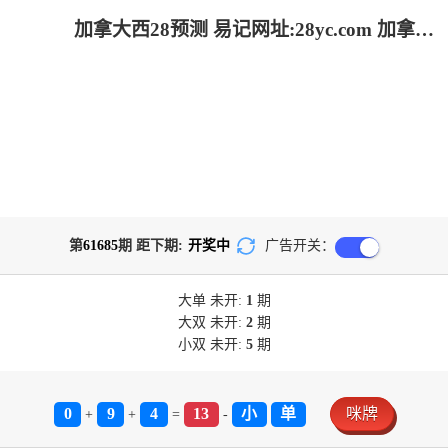
加拿大西28预测 易记网址:28yc.com 加拿大28-加拿大2.8预测|加拿大pc28在线预测官网_极致火热优质的免费预测
第
61685
期 距下期:
开奖中
广告开关：
大单
未开:
1
期
大双
未开:
2
期
小双
未开:
5
期
0
9
4
13
小
单
咪牌
+
+
=
-