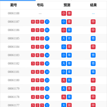
期号
号码
预测
结果
08061188
---
小
单
---
08061187
0
6
9
15
小
单
中
08061186
1
0
0
01
小
双
中
08061185
1
4
2
07
大
双
错
08061184
6
3
8
17
小
单
中
08061183
5
8
1
14
小
单
错
08061182
5
0
5
10
大
单
错
08061181
6
4
4
14
小
单
错
08061180
8
9
6
23
大
双
中
08061179
1
2
2
05
大
单
中
08061178
4
5
9
18
大
单
中
08061177
5
2
5
12
大
双
中