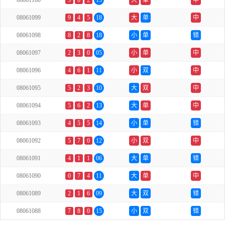
08061100
5
8
2
15
大
单
中
08061099
9
4
5
18
大
单
中
08061098
8
2
8
18
小
单
错
08061097
2
3
0
05
小
单
中
08061096
4
6
1
11
小
双
中
08061095
5
2
3
10
大
双
中
08061094
5
6
2
13
大
单
中
08061093
4
5
5
14
小
单
错
08061092
5
7
0
12
小
双
中
08061091
4
1
1
06
大
单
错
08061090
0
7
4
11
大
单
中
08061089
2
1
6
09
大
双
错
08061088
7
8
0
15
小
双
错