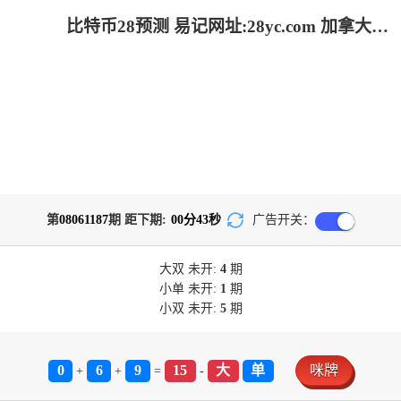
比特币28预测 易记网址:28yc.com 加拿大28-加拿大2.8预测|加拿大pc28在线预测官网_极致火热优质的免费预测
第
08061187
期 距下期:
00
分
43
秒
广告开关：
大双
未开:
4
期
小单
未开:
1
期
小双
未开:
5
期
0
6
9
15
大
单
咪牌
+
+
=
-