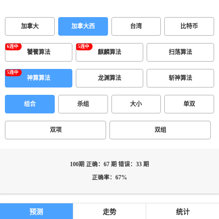
加拿大
加拿大西
台湾
比特币
饕餮算法
麒麟算法
扫荡算法
神算算法
龙渊算法
斩神算法
组合
杀组
大小
单双
双项
双组
100期 正确：67 期 错误：33 期
正确率：67%
预测
走势
统计