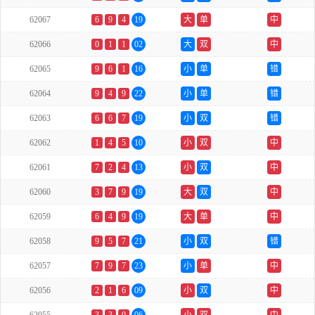
62067
6
9
4
19
大
单
中
62066
0
1
1
02
大
双
中
62065
9
6
1
16
小
单
错
62064
9
4
9
22
小
单
错
62063
6
6
7
19
小
双
错
62062
1
4
5
10
小
双
中
62061
7
2
4
13
小
双
中
62060
3
7
9
19
大
双
中
62059
6
4
9
19
大
单
中
62058
9
5
7
21
小
双
错
62057
7
9
7
23
小
单
中
62056
2
1
6
09
小
双
中