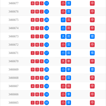
3466677
6
0
5
11
小
双
中
3466676
0
9
2
11
小
双
中
3466675
8
8
4
20
小
双
中
3466674
6
7
1
14
小
双
中
3466673
3
1
1
05
大
双
错
3466672
2
6
5
13
小
双
中
3466671
1
7
9
17
小
双
错
3466670
6
7
6
19
大
单
中
3466669
9
3
8
20
小
单
错
3466668
0
4
5
09
小
双
中
3466667
4
2
4
10
小
双
中
3466666
2
6
2
10
小
单
中
3466665
1
4
3
08
小
单
中