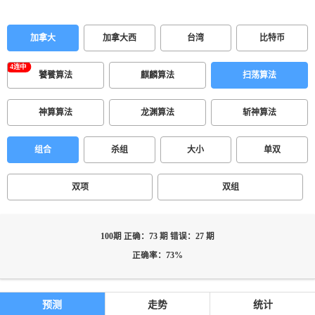
加拿大
加拿大西
台湾
比特币
饕餮算法
麒麟算法
扫荡算法
神算算法
龙渊算法
斩神算法
组合
杀组
大小
单双
双项
双组
100期 正确：73 期 错误：27 期
正确率：73%
预测
走势
统计