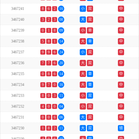
3467241
8
6
2
16
小
双
中
3467240
3
2
3
08
大
双
中
3467239
0
1
8
09
小
单
中
3467238
5
8
1
14
大
单
中
3467237
9
9
6
24
小
双
中
3467236
7
7
6
20
大
双
中
3467235
0
8
6
14
大
单
中
3467234
9
7
0
16
大
单
中
3467233
8
0
3
11
小
双
中
3467232
4
0
0
04
小
双
中
3467231
0
0
6
06
大
双
中
3467230
1
8
2
11
大
双
错