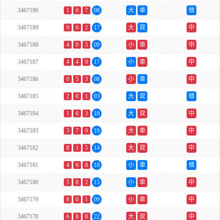
3467190
1
0
7
08
大
单
错
3467189
9
6
2
17
大
双
中
3467188
4
0
5
09
小
单
中
3467187
4
4
9
17
小
单
中
3467186
0
5
3
08
小
单
中
3467185
2
0
1
03
大
双
错
3467184
1
6
3
10
大
双
中
3467183
3
7
9
19
大
单
中
3467182
8
1
5
14
大
双
中
3467181
4
6
8
18
小
单
错
3467180
5
8
2
15
小
单
中
3467179
8
0
1
09
小
单
中
3467178
6
8
8
22
大
双
中