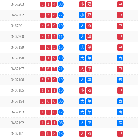
3467203
3
1
4
08
小
双
中
3467202
9
5
8
22
小
双
中
3467201
4
6
0
10
大
双
中
3467200
3
4
4
11
大
单
中
3467199
4
6
3
13
大
单
中
3467198
0
1
9
10
大
单
错
3467197
8
6
7
21
大
单
中
3467196
8
2
0
10
大
单
错
3467195
1
8
1
10
小
双
中
3467194
0
6
0
06
大
单
错
3467193
1
5
6
12
大
单
错
3467192
1
4
1
06
大
单
错
3467191
6
9
3
18
大
双
中