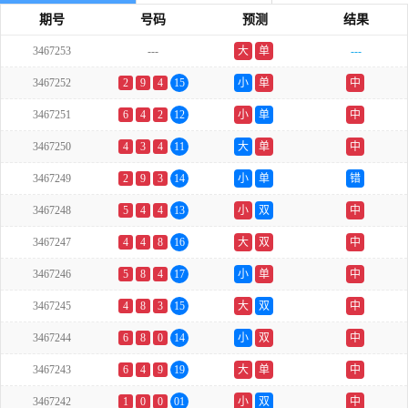
期号
号码
预测
结果
3467253
---
大
单
---
3467252
2
9
4
15
小
单
中
3467251
6
4
2
12
小
单
中
3467250
4
3
4
11
大
单
中
3467249
2
9
3
14
小
单
错
3467248
5
4
4
13
小
双
中
3467247
4
4
8
16
大
双
中
3467246
5
8
4
17
小
单
中
3467245
4
8
3
15
大
双
中
3467244
6
8
0
14
小
双
中
3467243
6
4
9
19
大
单
中
3467242
1
0
0
01
小
双
中