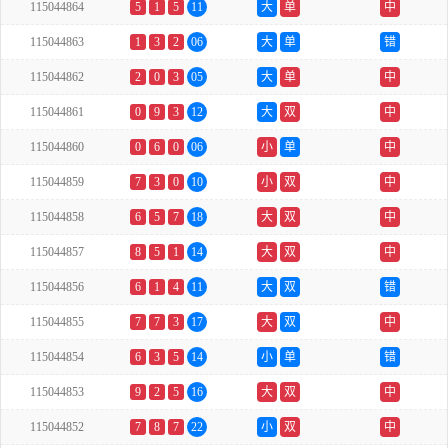
115044864
5
1
5
11
大
单
中
115044863
1
3
2
06
大
单
错
115044862
2
0
3
05
大
单
中
115044861
0
9
3
12
大
双
中
115044860
0
6
0
06
小
单
中
115044859
7
3
0
10
小
双
中
115044858
6
5
7
18
大
双
中
115044857
8
5
1
14
大
双
中
115044856
6
1
4
11
大
双
错
115044855
7
7
3
17
大
双
中
115044854
6
3
5
14
小
单
错
115044853
9
2
5
16
大
双
中
115044852
7
8
7
22
小
双
中