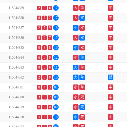
115044889
2
9
6
17
大
单
中
115044888
8
7
2
17
大
双
中
115044887
2
7
9
18
小
双
中
115044886
6
2
7
15
大
双
中
115044885
0
8
8
16
小
双
中
115044884
6
6
0
12
小
单
中
115044883
0
5
6
11
大
单
中
115044882
2
8
0
10
大
单
错
115044881
0
4
3
07
小
单
中
115044880
3
3
2
08
小
双
中
115044879
0
9
0
09
小
双
中
115044878
5
6
7
18
小
双
中