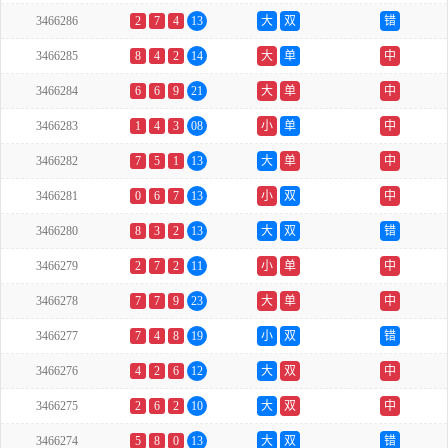
3466286
2
7
4
13
大
双
错
3466285
8
4
2
14
大
单
中
3466284
6
6
9
21
大
单
中
3466283
1
4
3
08
小
单
中
3466282
7
5
1
13
大
单
中
3466281
0
6
7
13
小
双
中
3466280
8
3
2
13
大
双
错
3466279
2
7
2
11
小
单
中
3466278
7
7
9
23
大
单
中
3466277
7
4
8
19
小
双
错
3466276
4
2
6
12
大
双
中
3466275
2
6
2
10
大
双
中
3466274
5
8
0
13
大
双
错