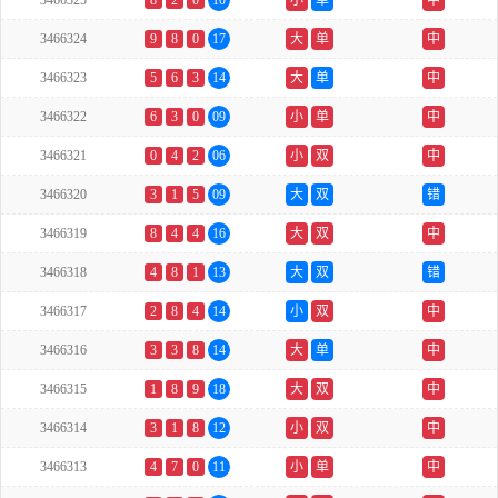
3466325
8
2
0
10
小
单
中
3466324
9
8
0
17
大
单
中
3466323
5
6
3
14
大
单
中
3466322
6
3
0
09
小
单
中
3466321
0
4
2
06
小
双
中
3466320
3
1
5
09
大
双
错
3466319
8
4
4
16
大
双
中
3466318
4
8
1
13
大
双
错
3466317
2
8
4
14
小
双
中
3466316
3
3
8
14
大
单
中
3466315
1
8
9
18
大
双
中
3466314
3
1
8
12
小
双
中
3466313
4
7
0
11
小
单
中