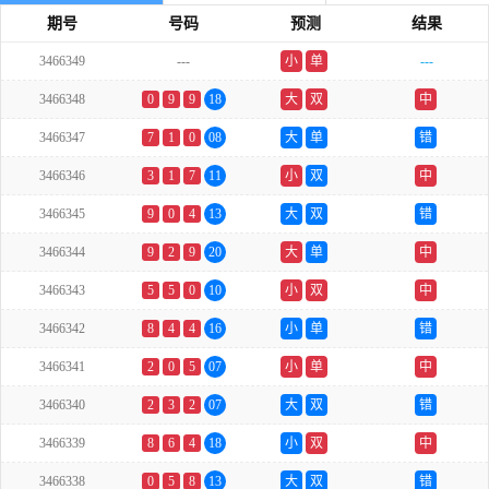
期号
号码
预测
结果
3466349
---
小
单
---
3466348
0
9
9
18
大
双
中
3466347
7
1
0
08
大
单
错
3466346
3
1
7
11
小
双
中
3466345
9
0
4
13
大
双
错
3466344
9
2
9
20
大
单
中
3466343
5
5
0
10
小
双
中
3466342
8
4
4
16
小
单
错
3466341
2
0
5
07
小
单
中
3466340
2
3
2
07
大
双
错
3466339
8
6
4
18
小
双
中
3466338
0
5
8
13
大
双
错