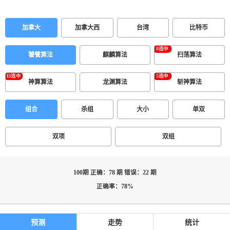
加拿大
加拿大西
台湾
比特币
饕餮算法
麒麟算法
扫荡算法
神算算法
龙渊算法
斩神算法
组合
杀组
大小
单双
双项
双组
100期 正确：78 期 错误：22 期
正确率：78%
预测
走势
统计