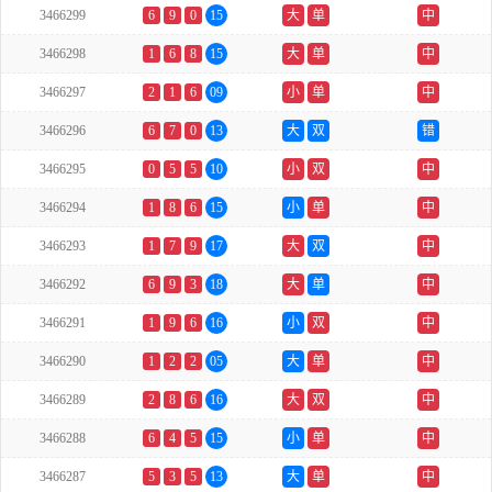
3466299
6
9
0
15
大
单
中
3466298
1
6
8
15
大
单
中
3466297
2
1
6
09
小
单
中
3466296
6
7
0
13
大
双
错
3466295
0
5
5
10
小
双
中
3466294
1
8
6
15
小
单
中
3466293
1
7
9
17
大
双
中
3466292
6
9
3
18
大
单
中
3466291
1
9
6
16
小
双
中
3466290
1
2
2
05
大
单
中
3466289
2
8
6
16
大
双
中
3466288
6
4
5
15
小
单
中
3466287
5
3
5
13
大
单
中