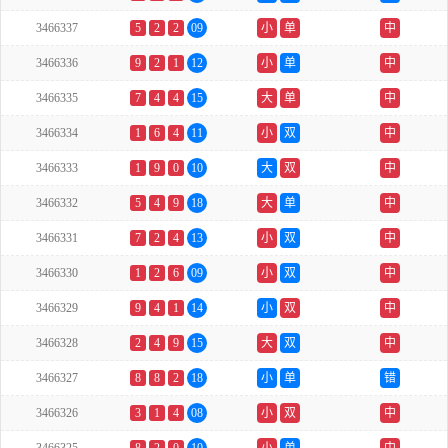
3466337
5
2
2
09
小
单
中
3466336
9
2
1
12
小
单
中
3466335
7
4
4
15
大
单
中
3466334
1
6
4
11
小
双
中
3466333
1
9
0
10
大
双
中
3466332
5
4
9
18
大
单
中
3466331
7
2
4
13
小
双
中
3466330
1
2
6
09
小
双
中
3466329
9
4
1
14
小
双
中
3466328
2
4
9
15
大
双
中
3466327
8
8
2
18
小
单
错
3466326
3
1
4
08
小
双
中