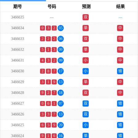
期号
号码
预测
结果
3466635
---
双
---
3466634
0
3
2
05
单
中
3466633
2
2
2
06
双
中
3466632
5
1
3
09
单
中
3466631
4
3
2
09
小
中
3466630
2
8
7
17
小
错
3466629
3
1
9
13
单
中
3466628
9
2
7
18
双
中
3466627
0
6
1
07
双
错
3466626
3
3
7
13
双
错
3466625
6
5
9
20
小
错
3466624
9
1
6
16
单
错