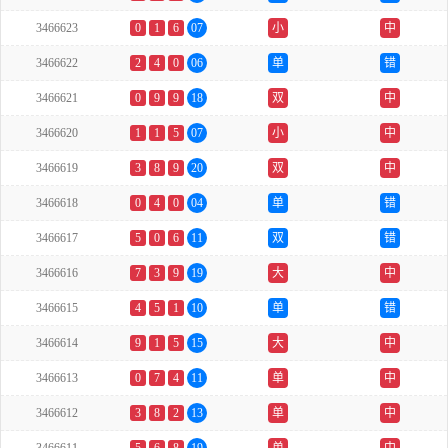
3466623
0
1
6
07
小
中
3466622
2
4
0
06
单
错
3466621
0
9
9
18
双
中
3466620
1
1
5
07
小
中
3466619
3
8
9
20
双
中
3466618
0
4
0
04
单
错
3466617
5
0
6
11
双
错
3466616
7
3
9
19
大
中
3466615
4
5
1
10
单
错
3466614
9
1
5
15
大
中
3466613
0
7
4
11
单
中
3466612
3
8
2
13
单
中