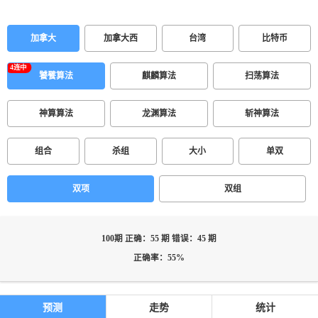
加拿大
加拿大西
台湾
比特币
饕餮算法
麒麟算法
扫荡算法
神算算法
龙渊算法
斩神算法
组合
杀组
大小
单双
双项
双组
100期 正确：55 期 错误：45 期
正确率：55%
预测
走势
统计