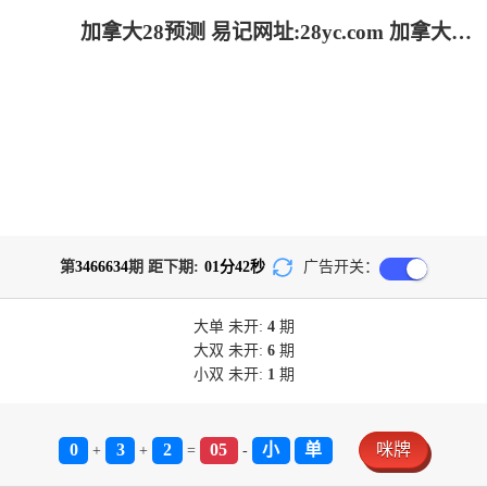
加拿大28预测 易记网址:28yc.com 加拿大28-加拿大2.8预测|加拿大pc28在线预测官网_极致火热优质的免费预测
第
3466634
期 距下期:
01
分
42
秒
广告开关：
大单
未开:
4
期
大双
未开:
6
期
小双
未开:
1
期
0
3
2
05
小
单
咪牌
+
+
=
-