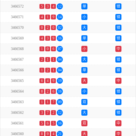
3466572
5
3
4
12
单
错
3466571
4
1
9
14
小
错
3466570
0
2
0
02
大
错
3466569
4
3
9
16
单
错
3466568
1
0
6
07
小
中
3466567
2
1
1
04
大
错
3466566
1
2
1
04
单
错
3466565
6
4
9
19
大
中
3466564
8
2
6
16
小
错
3466563
1
1
7
09
双
错
3466562
3
7
2
12
大
错
3466561
5
6
5
16
双
中
3466560
8
9
4
21
大
中