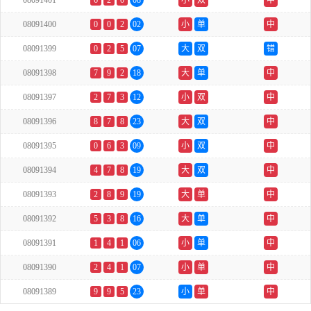
08091401
6
2
0
08
小
双
中
08091400
0
0
2
02
小
单
中
08091399
0
2
5
07
大
双
错
08091398
7
9
2
18
大
单
中
08091397
2
7
3
12
小
双
中
08091396
8
7
8
23
大
双
中
08091395
0
6
3
09
小
双
中
08091394
4
7
8
19
大
双
中
08091393
2
8
9
19
大
单
中
08091392
5
3
8
16
大
单
中
08091391
1
4
1
06
小
单
中
08091390
2
4
1
07
小
单
中
08091389
9
9
5
23
小
单
中