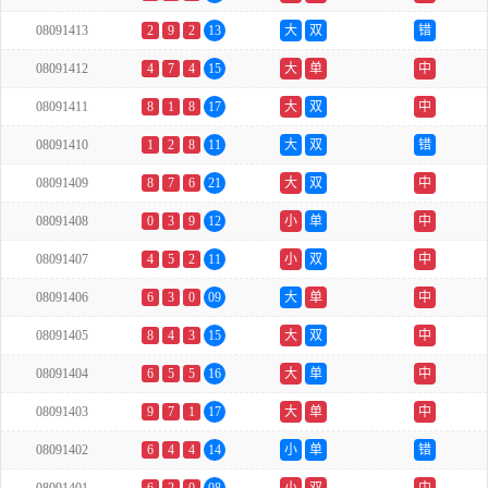
08091413
2
9
2
13
大
双
错
08091412
4
7
4
15
大
单
中
08091411
8
1
8
17
大
双
中
08091410
1
2
8
11
大
双
错
08091409
8
7
6
21
大
双
中
08091408
0
3
9
12
小
单
中
08091407
4
5
2
11
小
双
中
08091406
6
3
0
09
大
单
中
08091405
8
4
3
15
大
双
中
08091404
6
5
5
16
大
单
中
08091403
9
7
1
17
大
单
中
08091402
6
4
4
14
小
单
错