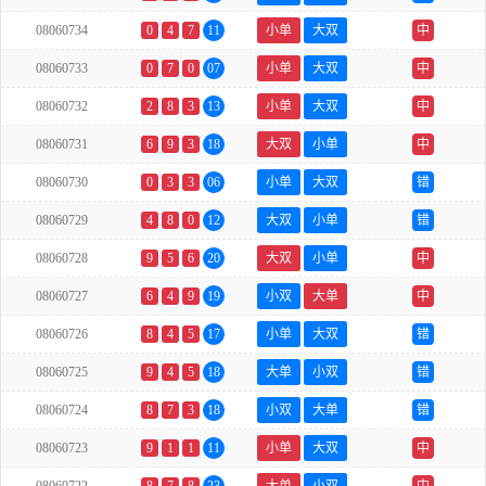
08060734
0
4
7
11
小单
大双
中
08060733
0
7
0
07
小单
大双
中
08060732
2
8
3
13
小单
大双
中
08060731
6
9
3
18
大双
小单
中
08060730
0
3
3
06
小单
大双
错
08060729
4
8
0
12
大双
小单
错
08060728
9
5
6
20
大双
小单
中
08060727
6
4
9
19
小双
大单
中
08060726
8
4
5
17
小单
大双
错
08060725
9
4
5
18
大单
小双
错
08060724
8
7
3
18
小双
大单
错
08060723
9
1
1
11
小单
大双
中