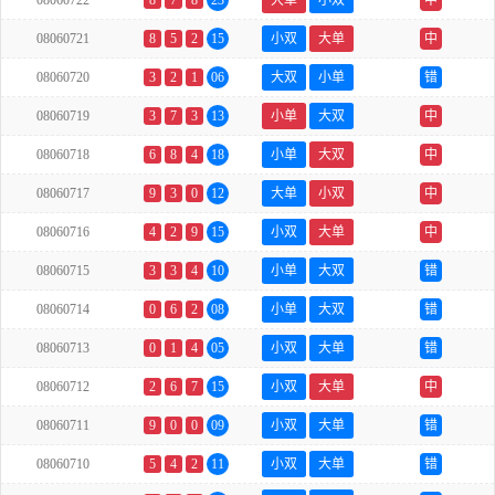
08060722
8
7
8
23
大单
小双
中
08060721
8
5
2
15
小双
大单
中
08060720
3
2
1
06
大双
小单
错
08060719
3
7
3
13
小单
大双
中
08060718
6
8
4
18
小单
大双
中
08060717
9
3
0
12
大单
小双
中
08060716
4
2
9
15
小双
大单
中
08060715
3
3
4
10
小单
大双
错
08060714
0
6
2
08
小单
大双
错
08060713
0
1
4
05
小双
大单
错
08060712
2
6
7
15
小双
大单
中
08060711
9
0
0
09
小双
大单
错
08060710
5
4
2
11
小双
大单
错