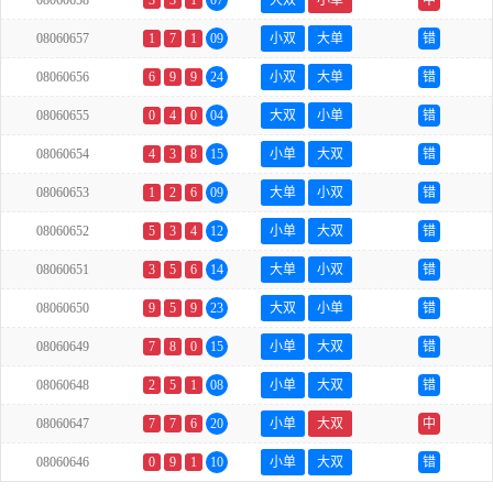
08060658
3
3
1
07
大双
小单
中
08060657
1
7
1
09
小双
大单
错
08060656
6
9
9
24
小双
大单
错
08060655
0
4
0
04
大双
小单
错
08060654
4
3
8
15
小单
大双
错
08060653
1
2
6
09
大单
小双
错
08060652
5
3
4
12
小单
大双
错
08060651
3
5
6
14
大单
小双
错
08060650
9
5
9
23
大双
小单
错
08060649
7
8
0
15
小单
大双
错
08060648
2
5
1
08
小单
大双
错
08060647
7
7
6
20
小单
大双
中
08060646
0
9
1
10
小单
大双
错