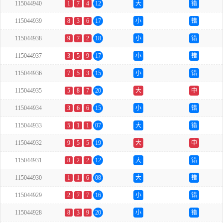
115044940
1
7
4
12
大
错
115044939
8
3
6
17
小
错
115044938
9
7
2
18
小
错
115044937
3
5
9
17
小
错
115044936
7
5
3
15
小
错
115044935
5
8
7
20
大
中
115044934
3
6
6
15
小
错
115044933
5
1
1
07
大
错
115044932
9
5
5
19
大
中
115044931
8
2
2
12
大
错
115044930
1
1
6
08
大
错
115044929
2
7
7
16
小
错
115044928
8
3
9
20
小
错