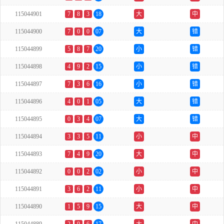
115044901
7
8
3
18
大
中
115044900
7
0
0
07
大
错
115044899
5
8
7
20
小
错
115044898
4
9
2
15
小
错
115044897
7
3
6
16
小
错
115044896
4
0
1
05
大
错
115044895
0
3
4
07
大
错
115044894
3
3
5
11
小
中
115044893
7
4
9
20
大
中
115044892
0
0
2
02
小
中
115044891
3
6
2
11
小
中
115044890
1
5
9
15
大
中