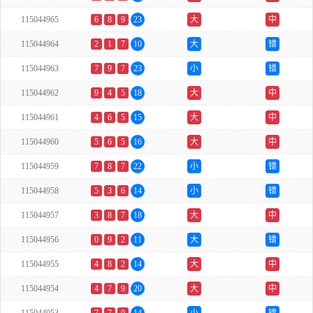
115044965
6
8
9
23
大
中
115044964
2
1
7
10
大
错
115044963
7
9
7
23
小
错
115044962
9
4
5
18
大
中
115044961
4
6
5
15
大
中
115044960
5
6
5
16
大
中
115044959
7
8
7
22
小
错
115044958
5
3
6
14
小
错
115044957
3
8
7
18
大
中
115044956
0
9
2
11
大
错
115044955
4
8
2
14
大
中
115044954
4
7
9
20
大
中