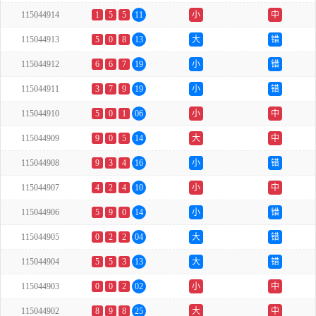
115044914
1
5
5
11
小
中
115044913
5
0
8
13
大
错
115044912
6
6
7
19
小
错
115044911
3
7
9
19
小
错
115044910
5
0
1
06
小
中
115044909
9
0
5
14
大
中
115044908
9
3
4
16
小
错
115044907
4
2
4
10
小
中
115044906
5
9
0
14
小
错
115044905
0
2
2
04
大
错
115044904
5
5
3
13
大
错
115044903
0
0
2
02
小
中
115044902
8
9
8
25
大
中