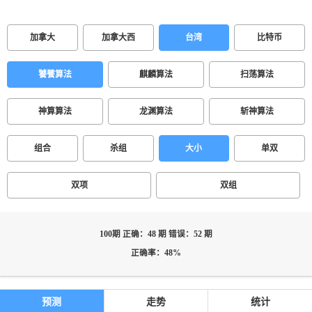
加拿大
加拿大西
台湾
比特币
饕餮算法
麒麟算法
扫荡算法
神算算法
龙渊算法
斩神算法
组合
杀组
大小
单双
双项
双组
100期 正确：48 期 错误：52 期
正确率：48%
预测
走势
统计