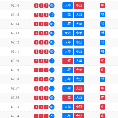
62146
2
0
4
06
大单
小双
中
62145
7
2
1
10
小单
大双
错
62144
1
1
3
05
小双
大单
错
62143
4
1
1
06
大双
小单
错
62142
1
1
1
03
大单
小双
错
62141
1
5
3
09
大单
小双
错
62140
6
1
5
12
小双
大单
中
62139
9
7
3
19
小双
大单
中
62138
2
4
2
08
小单
大双
错
62137
8
3
3
14
小单
大双
中
62136
4
1
4
09
小单
大双
中
62135
1
4
3
08
大单
小双
中
62134
5
9
6
20
小单
大双
中