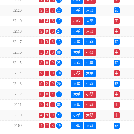
62121
1
9
5
15
小双
大单
中
62120
9
1
7
17
小单
大双
错
62119
2
4
6
12
小双
大单
中
62118
9
9
6
24
小单
大双
中
62117
4
3
6
13
大单
小双
错
62116
5
3
0
08
大单
小双
中
62115
8
8
9
25
大双
小单
错
62114
9
1
0
10
小双
大单
中
62113
9
2
9
20
大单
小双
错
62112
8
0
4
12
大单
小双
中
62111
2
4
2
08
大单
小双
中
62110
4
9
9
22
小单
大双
中
62109
4
7
8
19
小单
大双
错