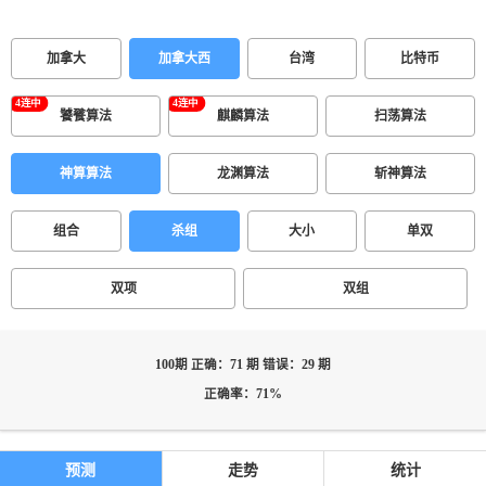
加拿大
加拿大西
台湾
比特币
饕餮算法
麒麟算法
扫荡算法
神算算法
龙渊算法
斩神算法
组合
杀组
大小
单双
双项
双组
100期 正确：71 期 错误：29 期
正确率：71%
预测
走势
统计