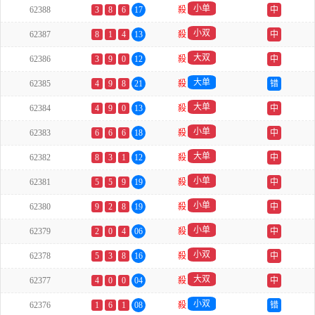
小单
62388
3
8
6
17
殺
中
小双
62387
8
1
4
13
殺
中
大双
62386
3
9
0
12
殺
中
大单
62385
4
9
8
21
殺
错
大单
62384
4
9
0
13
殺
中
小单
62383
6
6
6
18
殺
中
大单
62382
8
3
1
12
殺
中
小单
62381
5
5
9
19
殺
中
小单
62380
9
2
8
19
殺
中
小单
62379
2
0
4
06
殺
中
小双
62378
5
3
8
16
殺
中
大双
62377
4
0
0
04
殺
中
小双
62376
1
6
1
08
殺
错