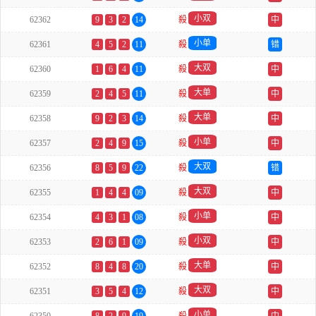
小双
62362
9
3
2
14
殺
中
小单
62361
4
5
2
11
殺
错
大双
62360
1
6
4
11
殺
中
大单
62359
2
4
5
11
殺
中
大单
62358
9
2
3
14
殺
中
小单
62357
2
4
9
15
殺
中
大双
62356
8
5
9
22
殺
错
大双
62355
1
4
4
09
殺
中
小单
62354
4
3
1
08
殺
中
小双
62353
2
6
1
09
殺
中
大单
62352
8
4
8
20
殺
中
大双
62351
3
5
4
12
殺
中
小单