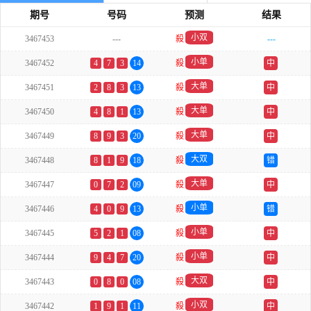
期号
号码
预测
结果
小双
3467453
---
殺
---
小单
3467452
4
7
3
14
殺
中
大单
3467451
2
8
3
13
殺
中
大单
3467450
4
8
1
13
殺
中
大单
3467449
8
9
3
20
殺
中
大双
3467448
8
1
9
18
殺
错
大单
3467447
0
7
2
09
殺
中
小单
3467446
4
0
9
13
殺
错
小单
3467445
5
2
1
08
殺
中
小单
3467444
9
4
7
20
殺
中
大双
3467443
0
8
0
08
殺
中
小双
3467442
1
9
1
11
殺
中