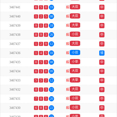
大双
3467441
6
5
8
19
殺
中
大双
3467440
1
2
5
08
殺
中
大单
3467439
9
1
8
18
殺
中
小双
3467438
8
9
3
20
殺
中
大双
3467437
1
2
9
12
殺
中
小双
3467436
1
4
5
10
殺
错
小单
3467435
0
5
3
08
殺
中
大双
3467434
6
3
0
09
殺
中
大单
3467433
5
5
2
12
殺
中
大双
3467432
8
1
3
12
殺
中
小双
3467431
7
8
5
20
殺
中
小双
3467430
6
8
8
22
殺
中
小单