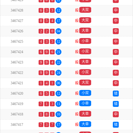
3467429
8
8
6
22
殺
中
大双
3467428
6
3
3
12
殺
中
大双
3467427
8
5
4
17
殺
中
大单
3467426
2
2
0
04
殺
中
小单
3467425
4
3
5
12
殺
中
小双
3467424
6
9
6
21
殺
中
大单
3467423
9
9
4
22
殺
中
小双
3467422
9
9
6
24
殺
中
大双
3467421
1
4
1
06
殺
中
小双
3467420
6
5
1
12
殺
错
小单
3467419
7
1
3
11
殺
错
大单
3467418
1
8
1
10
殺
中
大单
3467417
7
3
7
17
殺
错