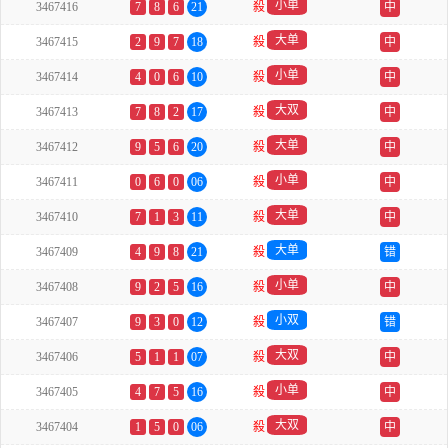
小单
3467416
7
8
6
21
殺
中
大单
3467415
2
9
7
18
殺
中
小单
3467414
4
0
6
10
殺
中
大双
3467413
7
8
2
17
殺
中
大单
3467412
9
5
6
20
殺
中
小单
3467411
0
6
0
06
殺
中
大单
3467410
7
1
3
11
殺
中
大单
3467409
4
9
8
21
殺
错
小单
3467408
9
2
5
16
殺
中
小双
3467407
9
3
0
12
殺
错
大双
3467406
5
1
1
07
殺
中
小单
3467405
4
7
5
16
殺
中
大双
3467404
1
5
0
06
殺
中