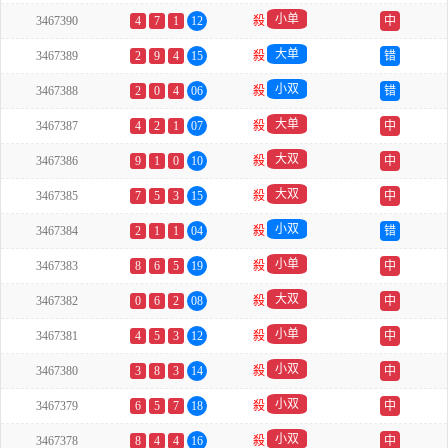
小单
3467390
4
7
1
12
殺
中
大单
3467389
2
9
4
15
殺
错
小双
3467388
2
0
4
06
殺
错
大单
3467387
4
2
1
07
殺
中
大双
3467386
9
1
0
10
殺
中
大双
3467385
7
5
3
15
殺
中
小双
3467384
2
1
1
04
殺
错
小单
3467383
8
6
5
19
殺
中
大双
3467382
0
6
2
08
殺
中
小单
3467381
4
5
3
12
殺
中
小双
3467380
3
8
3
14
殺
中
小双
3467379
6
5
7
18
殺
中
小双
3467378
8
4
4
16
殺
中